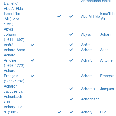
Abrenethée
Daniel
Daniel d'
Abu Al-Fida
Isma'il ibn
Isma'il ib
Abu Al-Fida
'Ali (1273-
'Ali
1331)
Abyss
Johann
Abyss
Johann
(1614-1697)
Acéré
Acéré
Achard Anne
Achard
Anne
Achard
Antoine
Achard
Antoine
(1696-1772)
Achard
François
Achard
François
(1699-1782)
Acharen
Acharen
Jacques
Jacques van
Achenbach
Achenbach
von
Achery Luc
d' (1609-
Achery
Luc