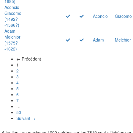
1685)
Aconcio
Giacomo
Aconcio
Giacomo
(1492?
-1566?)
Adam
Melchior
Adam
Melchior
(1575?
-1622)
← Précédent
(actuel)
1
2
3
4
5
6
7
…
50
Suivant →
Attention : au maximum 1000 entrées sur les 7819 sont affichées par