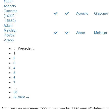
1685)
Aconcio
Giacomo
Aconcio
Giacomo
(1492?
-1566?)
Adam
Melchior
Adam
Melchior
(1575?
-1622)
← Précédent
(actuel)
1
2
3
4
5
6
7
…
50
Suivant →
Attention : au maximum 1000 entrées sur les 7819 sont affichées par