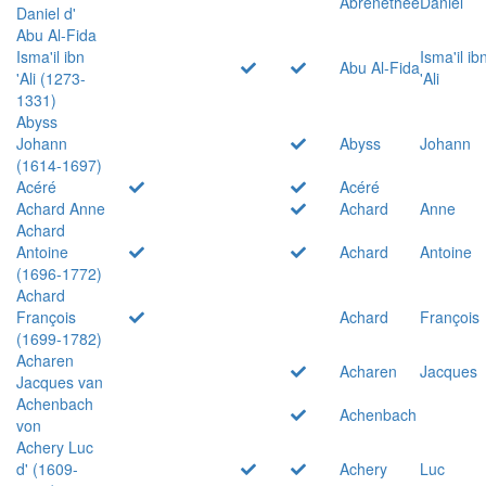
Abrenethée
Daniel
Daniel d'
Abu Al-Fida
Isma'il ibn
Isma'il ib
Abu Al-Fida
'Ali (1273-
'Ali
1331)
Abyss
Johann
Abyss
Johann
(1614-1697)
Acéré
Acéré
Achard Anne
Achard
Anne
Achard
Antoine
Achard
Antoine
(1696-1772)
Achard
François
Achard
François
(1699-1782)
Acharen
Acharen
Jacques
Jacques van
Achenbach
Achenbach
von
Achery Luc
d' (1609-
Achery
Luc