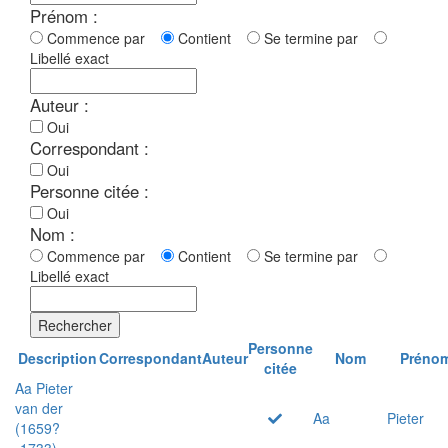
Prénom :
Commence par
Contient
Se termine par
Libellé exact
Auteur :
Oui
Correspondant :
Oui
Personne citée :
Oui
Nom :
Commence par
Contient
Se termine par
Libellé exact
Rechercher
Personne
Description
Correspondant
Auteur
Nom
Préno
citée
Aa Pieter
van der
Aa
Pieter
(1659?
-1733)