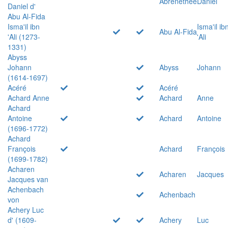
Abrenethée
Daniel
Daniel d'
Abu Al-Fida
Isma'il ibn
Isma'il ib
Abu Al-Fida
'Ali (1273-
'Ali
1331)
Abyss
Johann
Abyss
Johann
(1614-1697)
Acéré
Acéré
Achard Anne
Achard
Anne
Achard
Antoine
Achard
Antoine
(1696-1772)
Achard
François
Achard
François
(1699-1782)
Acharen
Acharen
Jacques
Jacques van
Achenbach
Achenbach
von
Achery Luc
d' (1609-
Achery
Luc