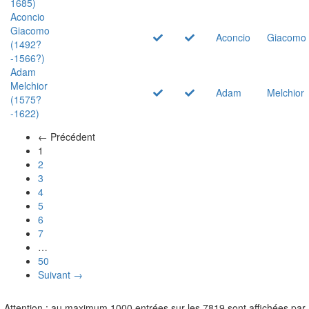
1685)
Aconcio
Giacomo
Aconcio
Giacomo
(1492?
-1566?)
Adam
Melchior
Adam
Melchior
(1575?
-1622)
← Précédent
(actuel)
1
2
3
4
5
6
7
…
50
Suivant →
Attention : au maximum 1000 entrées sur les 7819 sont affichées par