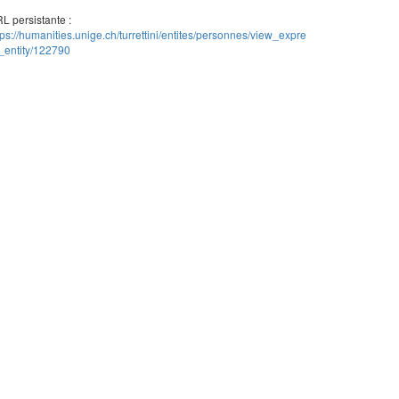
L persistante :
tps://humanities.unige.ch/turrettini/entites/personnes/view_expre
_entity/122790