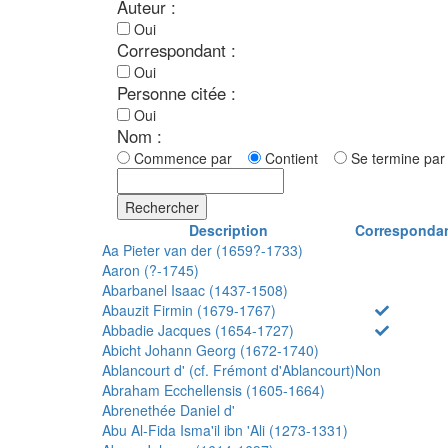
Auteur :
Oui
Correspondant :
Oui
Personne citée :
Oui
Nom :
Commence par
Contient
Se termine p
Rechercher
Description
Corresponda
Aa Pieter van der (1659?-1733)
Aaron (?-1745)
Abarbanel Isaac (1437-1508)
Abauzit Firmin (1679-1767)
Abbadie Jacques (1654-1727)
Abicht Johann Georg (1672-1740)
Ablancourt d' (cf. Frémont d'Ablancourt)
Non
Abraham Ecchellensis (1605-1664)
Abrenethée Daniel d'
Abu Al-Fida Isma'il ibn 'Ali (1273-1331)