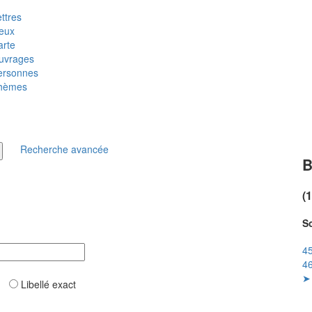
ttres
ieux
arte
uvrages
ersonnes
hèmes
Recherche avancée
B
(
So
45
46
➤ 
ar
Libellé exact