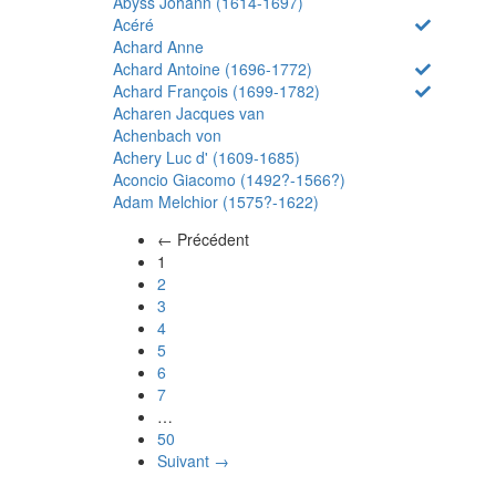
Abyss Johann (1614-1697)
Acéré
Achard Anne
Achard Antoine (1696-1772)
Achard François (1699-1782)
Acharen Jacques van
Achenbach von
Achery Luc d' (1609-1685)
Aconcio Giacomo (1492?-1566?)
Adam Melchior (1575?-1622)
← Précédent
(actuel)
1
2
3
4
5
6
7
…
50
Suivant →