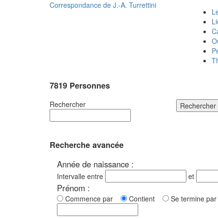
Correspondance de
J.-A. Turrettini
Le
L
C
O
P
T
7819 Personnes
Rechercher
Rechercher
Recherche avancée
Année de naissance :
Intervalle entre
et
Prénom :
Commence par
Contient
Se termine p