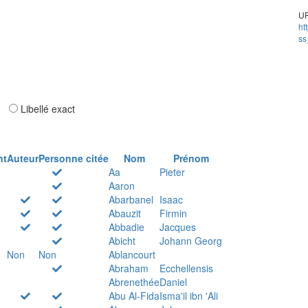
UR
ht
ss
ar
Libellé exact
nt
Auteur
Personne citée
Nom
Prénom
Aa
Pieter
Aaron
Abarbanel
Isaac
Abauzit
Firmin
Abbadie
Jacques
Abicht
Johann Georg
Non
Non
Ablancourt
Abraham
Ecchellensis
Abrenethée
Daniel
Abu Al-Fida
Isma'il ibn 'Ali