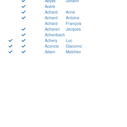
Abyss
Johann
Acéré
Achard
Anne
Achard
Antoine
Achard
François
Acharen
Jacques
Achenbach
Achery
Luc
Aconcio
Giacomo
Adam
Melchior