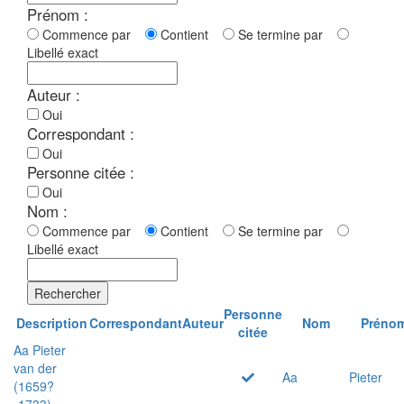
Prénom :
Commence par
Contient
Se termine par
Libellé exact
Auteur :
Oui
Correspondant :
Oui
Personne citée :
Oui
Nom :
Commence par
Contient
Se termine par
Libellé exact
Rechercher
Personne
Description
Correspondant
Auteur
Nom
Préno
citée
Aa Pieter
van der
Aa
Pieter
(1659?
-1733)