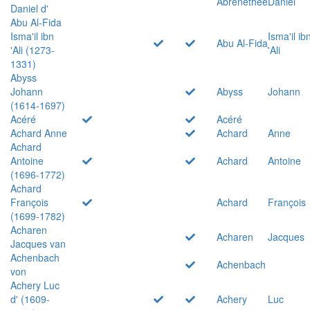
Abrenethée
Daniel
Daniel d'
Abu Al-Fida
Isma'il ibn
Isma'il ib
Abu Al-Fida
'Ali (1273-
'Ali
1331)
Abyss
Johann
Abyss
Johann
(1614-1697)
Acéré
Acéré
Achard Anne
Achard
Anne
Achard
Antoine
Achard
Antoine
(1696-1772)
Achard
François
Achard
François
(1699-1782)
Acharen
Acharen
Jacques
Jacques van
Achenbach
Achenbach
von
Achery Luc
d' (1609-
Achery
Luc