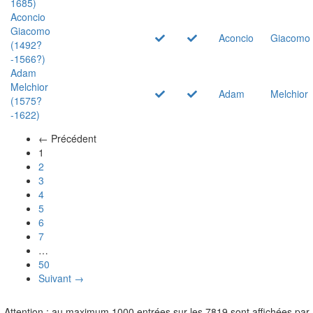
1685)
Aconcio
Giacomo
Aconcio
Giacomo
(1492?
-1566?)
Adam
Melchior
Adam
Melchior
(1575?
-1622)
← Précédent
(actuel)
1
2
3
4
5
6
7
…
50
Suivant →
Attention : au maximum 1000 entrées sur les 7819 sont affichées par