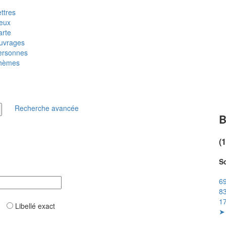
ttres
ieux
arte
uvrages
ersonnes
hèmes
Recherche avancée
B
(
So
69
83
17
ar
Libellé exact
➤ 