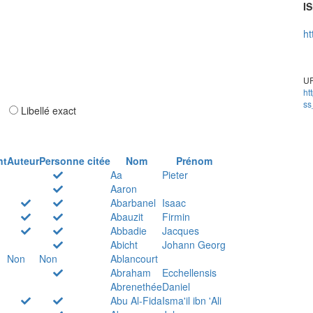
IS
ht
UR
ht
ss
ar
Libellé exact
nt
Auteur
Personne citée
Nom
Prénom
Aa
Pieter
Aaron
Abarbanel
Isaac
Abauzit
Firmin
Abbadie
Jacques
Abicht
Johann Georg
Non
Non
Ablancourt
Abraham
Ecchellensis
Abrenethée
Daniel
Abu Al-Fida
Isma'il ibn 'Ali