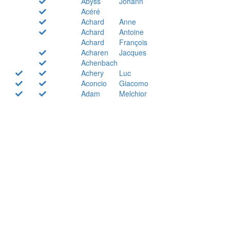
Abyss
Johann
Acéré
Achard
Anne
Achard
Antoine
Achard
François
Acharen
Jacques
Achenbach
Achery
Luc
Aconcio
Giacomo
Adam
Melchior