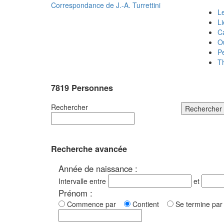
Correspondance de
J.-A. Turrettini
Le
L
C
O
P
T
7819 Personnes
Rechercher
Rechercher
Recherche avancée
Année de naissance :
Intervalle entre
et
Prénom :
Commence par
Contient
Se termine p