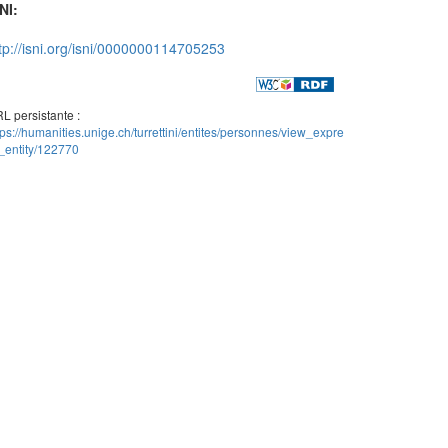
NI:
tp://isni.org/isni/0000000114705253
L persistante :
tps://humanities.unige.ch/turrettini/entites/personnes/view_expre
_entity/122770