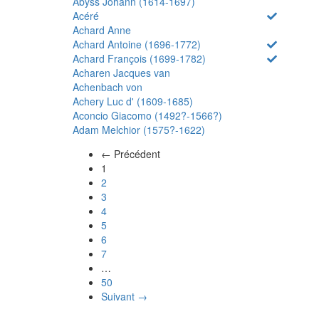
Abyss Johann (1614-1697)
Acéré
Achard Anne
Achard Antoine (1696-1772)
Achard François (1699-1782)
Acharen Jacques van
Achenbach von
Achery Luc d' (1609-1685)
Aconcio Giacomo (1492?-1566?)
Adam Melchior (1575?-1622)
← Précédent
(actuel)
1
2
3
4
5
6
7
…
50
Suivant →