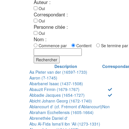
Auteur :
Oui
Correspondant :
Oui
Personne citée :
Oui
Nom :
Commence par
Contient
Se termine p
Rechercher
Description
Corresponda
Aa Pieter van der (1659?-1733)
Aaron (?-1745)
Abarbanel Isaac (1437-1508)
Abauzit Firmin (1679-1767)
Abbadie Jacques (1654-1727)
Abicht Johann Georg (1672-1740)
Ablancourt d' (cf. Frémont d'Ablancourt)
Non
Abraham Ecchellensis (1605-1664)
Abrenethée Daniel d'
Abu Al-Fida Isma'il ibn 'Ali (1273-1331)