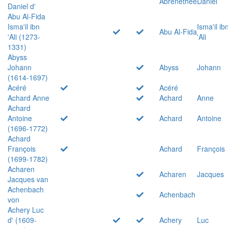
Abrenethée
Daniel
Daniel d'
Abu Al-Fida
Isma'il ibn
Isma'il ib
Abu Al-Fida
'Ali (1273-
'Ali
1331)
Abyss
Johann
Abyss
Johann
(1614-1697)
Acéré
Acéré
Achard Anne
Achard
Anne
Achard
Antoine
Achard
Antoine
(1696-1772)
Achard
François
Achard
François
(1699-1782)
Acharen
Acharen
Jacques
Jacques van
Achenbach
Achenbach
von
Achery Luc
d' (1609-
Achery
Luc