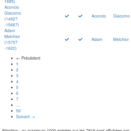
1685)
Aconcio
Giacomo
Aconcio
Giacomo
(1492?
-1566?)
Adam
Melchior
Adam
Melchior
(1575?
-1622)
← Précédent
(actuel)
1
2
3
4
5
6
7
…
50
Suivant →
Attention : au maximum 1000 entrées sur les 7819 sont affichées par