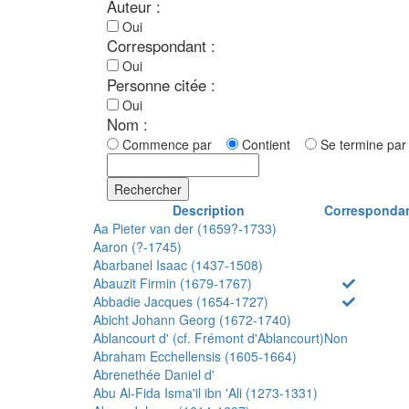
Auteur :
Oui
Correspondant :
Oui
Personne citée :
Oui
Nom :
Commence par
Contient
Se termine p
Rechercher
Description
Corresponda
Aa Pieter van der (1659?-1733)
Aaron (?-1745)
Abarbanel Isaac (1437-1508)
Abauzit Firmin (1679-1767)
Abbadie Jacques (1654-1727)
Abicht Johann Georg (1672-1740)
Ablancourt d' (cf. Frémont d'Ablancourt)
Non
Abraham Ecchellensis (1605-1664)
Abrenethée Daniel d'
Abu Al-Fida Isma'il ibn 'Ali (1273-1331)