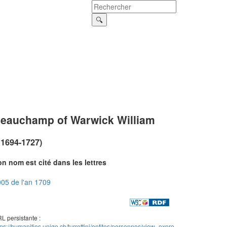
eauchamp of Warwick William
~1694-1727)
n nom est cité dans les lettres
05 de l'an 1709
L persistante :
tps://humanities.unige.ch/turrettini/entites/personnes/view_expre