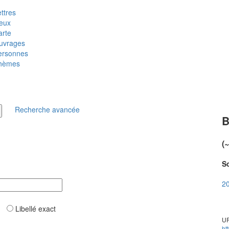
ttres
ieux
arte
uvrages
ersonnes
hèmes
Recherche avancée
B
(
So
20
ar
Libellé exact
UR
ht