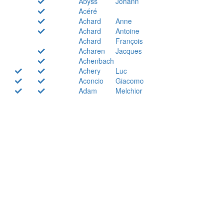
Abyss
Johann
Acéré
Achard
Anne
Achard
Antoine
Achard
François
Acharen
Jacques
Achenbach
Achery
Luc
Aconcio
Giacomo
Adam
Melchior