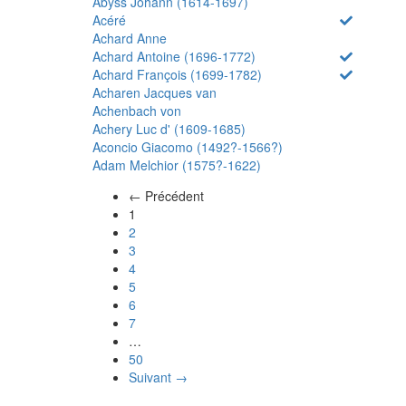
Abyss Johann (1614-1697)
Acéré
Achard Anne
Achard Antoine (1696-1772)
Achard François (1699-1782)
Acharen Jacques van
Achenbach von
Achery Luc d' (1609-1685)
Aconcio Giacomo (1492?-1566?)
Adam Melchior (1575?-1622)
← Précédent
(actuel)
1
2
3
4
5
6
7
…
50
Suivant →