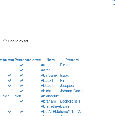
ss
ar
Libellé exact
nt
Auteur
Personne citée
Nom
Prénom
Aa
Pieter
Aaron
Abarbanel
Isaac
Abauzit
Firmin
Abbadie
Jacques
Abicht
Johann Georg
Non
Non
Ablancourt
Abraham
Ecchellensis
Abrenethée
Daniel
Abu Al-Fida
Isma'il ibn 'Ali