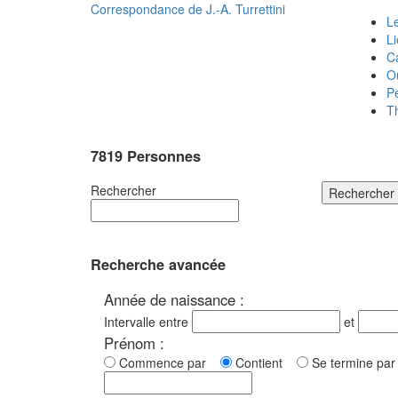
Correspondance de
J.-A. Turrettini
Le
L
C
O
P
T
7819 Personnes
Rechercher
Rechercher
Recherche avancée
Année de naissance :
Intervalle entre
et
Prénom :
Commence par
Contient
Se termine p