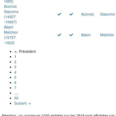
1685)
Aconcio
Giacomo
Aconcio
Giacomo
(1492?
-1566?)
Adam
Melchior
Adam
Melchior
(1575?
-1622)
← Précédent
(actuel)
1
2
3
4
5
6
7
…
50
Suivant →
Attention : au maximum 1000 entrées sur les 7819 sont affichées par