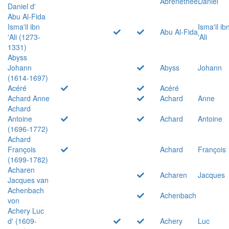
Abrenethée
Daniel
Daniel d'
Abu Al-Fida
Isma'il ibn
Isma'il ib
Abu Al-Fida
'Ali (1273-
'Ali
1331)
Abyss
Johann
Abyss
Johann
(1614-1697)
Acéré
Acéré
Achard Anne
Achard
Anne
Achard
Antoine
Achard
Antoine
(1696-1772)
Achard
François
Achard
François
(1699-1782)
Acharen
Acharen
Jacques
Jacques van
Achenbach
Achenbach
von
Achery Luc
d' (1609-
Achery
Luc