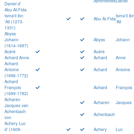
Abrenethée
Daniel
Daniel d'
Abu Al-Fida
Isma'il ibn
Isma'il ib
Abu Al-Fida
'Ali (1273-
'Ali
1331)
Abyss
Johann
Abyss
Johann
(1614-1697)
Acéré
Acéré
Achard Anne
Achard
Anne
Achard
Antoine
Achard
Antoine
(1696-1772)
Achard
François
Achard
François
(1699-1782)
Acharen
Acharen
Jacques
Jacques van
Achenbach
Achenbach
von
Achery Luc
d' (1609-
Achery
Luc