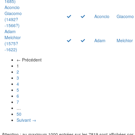
1685)
Aconcio
Giacomo
Aconcio
Giacomo
(1492?
-1566?)
Adam
Melchior
Adam
Melchior
(1575?
-1622)
← Précédent
(actuel)
1
2
3
4
5
6
7
…
50
Suivant →
Attention : au maximum 1000 entrées sur les 7819 sont affichées par