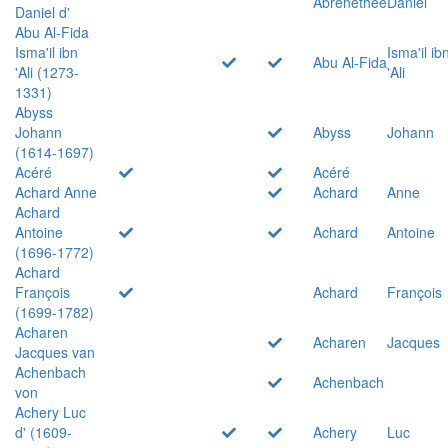
Abrenethée
Daniel
Daniel d'
Abu Al-Fida
Isma'il ibn
Isma'il ib
Abu Al-Fida
'Ali (1273-
'Ali
1331)
Abyss
Johann
Abyss
Johann
(1614-1697)
Acéré
Acéré
Achard Anne
Achard
Anne
Achard
Antoine
Achard
Antoine
(1696-1772)
Achard
François
Achard
François
(1699-1782)
Acharen
Acharen
Jacques
Jacques van
Achenbach
Achenbach
von
Achery Luc
d' (1609-
Achery
Luc