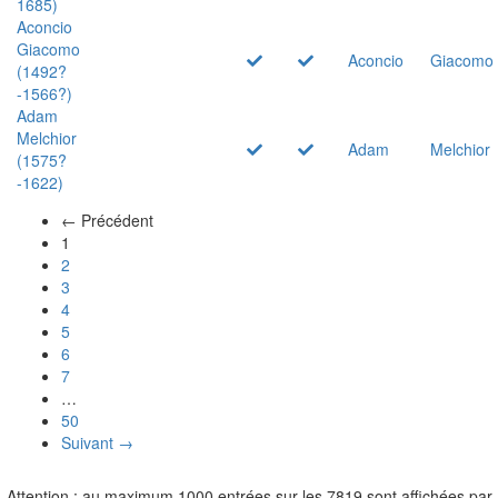
1685)
Aconcio
Giacomo
Aconcio
Giacomo
(1492?
-1566?)
Adam
Melchior
Adam
Melchior
(1575?
-1622)
← Précédent
(actuel)
1
2
3
4
5
6
7
…
50
Suivant →
Attention : au maximum 1000 entrées sur les 7819 sont affichées par