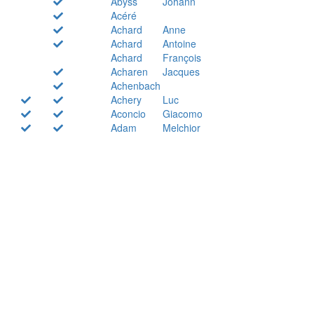
Abyss
Johann
Acéré
Achard
Anne
Achard
Antoine
Achard
François
Acharen
Jacques
Achenbach
Achery
Luc
Aconcio
Giacomo
Adam
Melchior