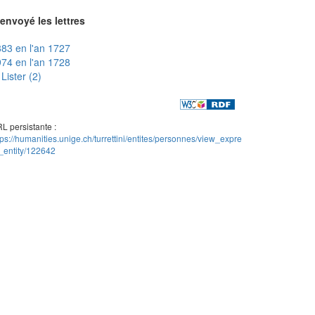
envoyé les lettres
83 en l'an 1727
74 en l'an 1728
Lister (2)
L persistante :
tps://humanities.unige.ch/turrettini/entites/personnes/view_expre
_entity/122642