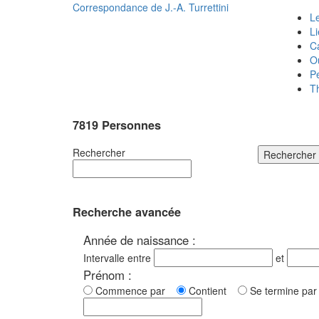
Correspondance de
J.-A. Turrettini
Le
L
C
O
P
T
7819 Personnes
Rechercher
Rechercher
Recherche avancée
Année de naissance :
Intervalle entre
et
Prénom :
Commence par
Contient
Se termine p