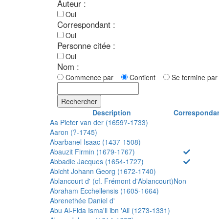
Auteur :
Oui
Correspondant :
Oui
Personne citée :
Oui
Nom :
Commence par
Contient
Se termine p
Rechercher
Description
Corresponda
Aa Pieter van der (1659?-1733)
Aaron (?-1745)
Abarbanel Isaac (1437-1508)
Abauzit Firmin (1679-1767)
Abbadie Jacques (1654-1727)
Abicht Johann Georg (1672-1740)
Ablancourt d' (cf. Frémont d'Ablancourt)
Non
Abraham Ecchellensis (1605-1664)
Abrenethée Daniel d'
Abu Al-Fida Isma'il ibn 'Ali (1273-1331)