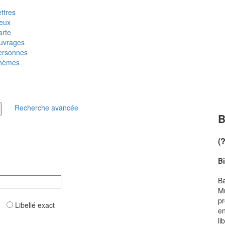
ttres
ieux
arte
uvrages
ersonnes
hèmes
Recherche avancée
B
(
B
Ba
Mu
pr
ar
Libellé exact
en
li