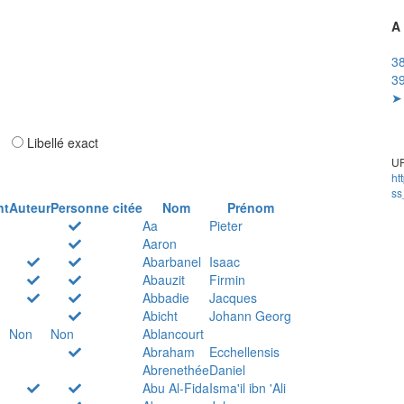
A 
38
39
➤ 
ar
Libellé exact
UR
ht
ss
nt
Auteur
Personne citée
Nom
Prénom
Aa
Pieter
Aaron
Abarbanel
Isaac
Abauzit
Firmin
Abbadie
Jacques
Abicht
Johann Georg
Non
Non
Ablancourt
Abraham
Ecchellensis
Abrenethée
Daniel
Abu Al-Fida
Isma'il ibn 'Ali