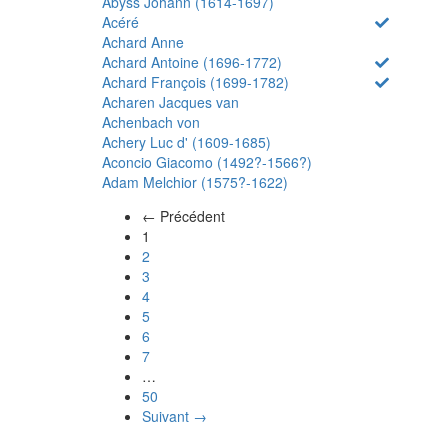
Abyss Johann (1614-1697)
Acéré
Achard Anne
Achard Antoine (1696-1772)
Achard François (1699-1782)
Acharen Jacques van
Achenbach von
Achery Luc d' (1609-1685)
Aconcio Giacomo (1492?-1566?)
Adam Melchior (1575?-1622)
← Précédent
(actuel)
1
2
3
4
5
6
7
…
50
Suivant →