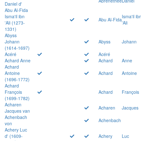
Abrenethée
Daniel
Daniel d'
Abu Al-Fida
Isma'il ibn
Isma'il ib
Abu Al-Fida
'Ali (1273-
'Ali
1331)
Abyss
Johann
Abyss
Johann
(1614-1697)
Acéré
Acéré
Achard Anne
Achard
Anne
Achard
Antoine
Achard
Antoine
(1696-1772)
Achard
François
Achard
François
(1699-1782)
Acharen
Acharen
Jacques
Jacques van
Achenbach
Achenbach
von
Achery Luc
d' (1609-
Achery
Luc