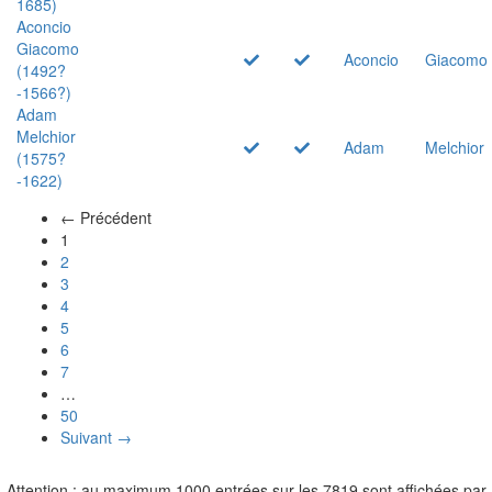
1685)
Aconcio
Giacomo
Aconcio
Giacomo
(1492?
-1566?)
Adam
Melchior
Adam
Melchior
(1575?
-1622)
← Précédent
(actuel)
1
2
3
4
5
6
7
…
50
Suivant →
Attention : au maximum 1000 entrées sur les 7819 sont affichées par