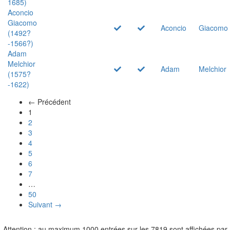
1685)
Aconcio
Giacomo
Aconcio
Giacomo
(1492?
-1566?)
Adam
Melchior
Adam
Melchior
(1575?
-1622)
← Précédent
(actuel)
1
2
3
4
5
6
7
…
50
Suivant →
Attention : au maximum 1000 entrées sur les 7819 sont affichées par