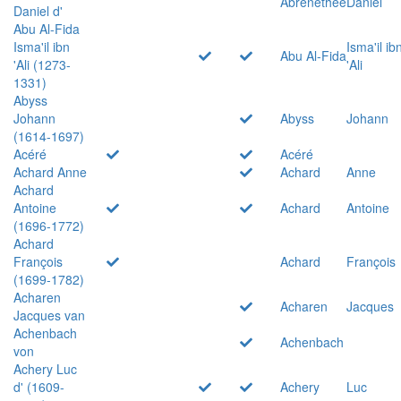
Abrenethée
Daniel
Daniel d'
Abu Al-Fida
Isma'il ibn
Isma'il ib
Abu Al-Fida
'Ali (1273-
'Ali
1331)
Abyss
Johann
Abyss
Johann
(1614-1697)
Acéré
Acéré
Achard Anne
Achard
Anne
Achard
Antoine
Achard
Antoine
(1696-1772)
Achard
François
Achard
François
(1699-1782)
Acharen
Acharen
Jacques
Jacques van
Achenbach
Achenbach
von
Achery Luc
d' (1609-
Achery
Luc