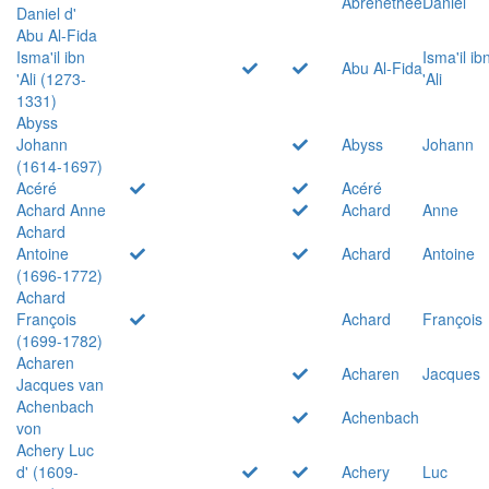
Abrenethée
Daniel
Daniel d'
Abu Al-Fida
Isma'il ibn
Isma'il ib
Abu Al-Fida
'Ali (1273-
'Ali
1331)
Abyss
Johann
Abyss
Johann
(1614-1697)
Acéré
Acéré
Achard Anne
Achard
Anne
Achard
Antoine
Achard
Antoine
(1696-1772)
Achard
François
Achard
François
(1699-1782)
Acharen
Acharen
Jacques
Jacques van
Achenbach
Achenbach
von
Achery Luc
d' (1609-
Achery
Luc