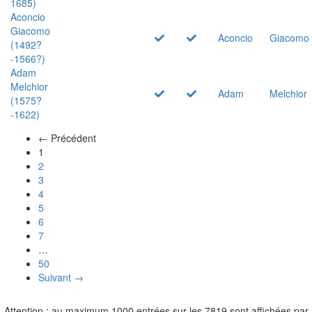
1685)
Aconcio
Giacomo
Aconcio
Giacomo
(1492?
-1566?)
Adam
Melchior
Adam
Melchior
(1575?
-1622)
← Précédent
(actuel)
1
2
3
4
5
6
7
…
50
Suivant →
Attention : au maximum 1000 entrées sur les 7819 sont affichées par