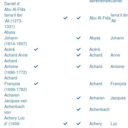
Abrenethée
Daniel
Daniel d'
Abu Al-Fida
Isma'il ibn
Isma'il ib
Abu Al-Fida
'Ali (1273-
'Ali
1331)
Abyss
Johann
Abyss
Johann
(1614-1697)
Acéré
Acéré
Achard Anne
Achard
Anne
Achard
Antoine
Achard
Antoine
(1696-1772)
Achard
François
Achard
François
(1699-1782)
Acharen
Acharen
Jacques
Jacques van
Achenbach
Achenbach
von
Achery Luc
d' (1609-
Achery
Luc