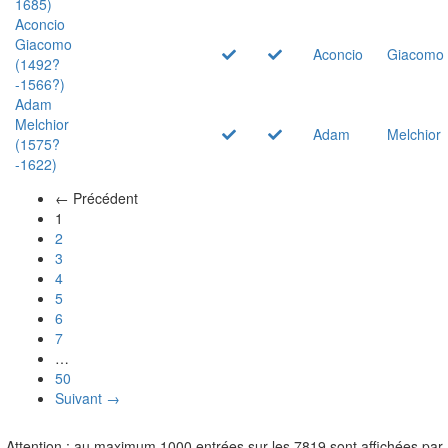
1685)
Aconcio
Giacomo
Aconcio
Giacomo
(1492?
-1566?)
Adam
Melchior
Adam
Melchior
(1575?
-1622)
← Précédent
(actuel)
1
2
3
4
5
6
7
…
50
Suivant →
Attention : au maximum 1000 entrées sur les 7819 sont affichées par