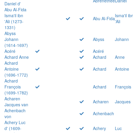
Abrenethée
Daniel
Daniel d'
Abu Al-Fida
Isma'il ibn
Isma'il ib
Abu Al-Fida
'Ali (1273-
'Ali
1331)
Abyss
Johann
Abyss
Johann
(1614-1697)
Acéré
Acéré
Achard Anne
Achard
Anne
Achard
Antoine
Achard
Antoine
(1696-1772)
Achard
François
Achard
François
(1699-1782)
Acharen
Acharen
Jacques
Jacques van
Achenbach
Achenbach
von
Achery Luc
d' (1609-
Achery
Luc