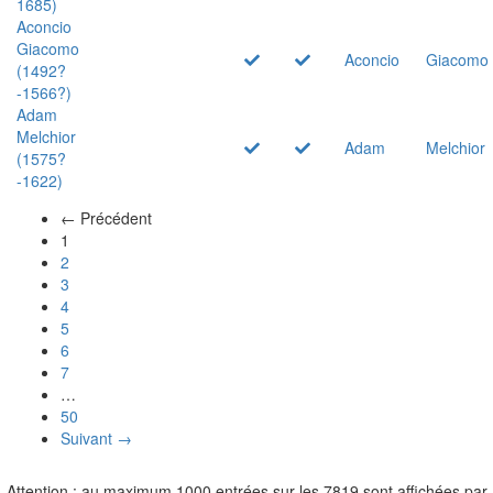
1685)
Aconcio
Giacomo
Aconcio
Giacomo
(1492?
-1566?)
Adam
Melchior
Adam
Melchior
(1575?
-1622)
← Précédent
(actuel)
1
2
3
4
5
6
7
…
50
Suivant →
Attention : au maximum 1000 entrées sur les 7819 sont affichées par