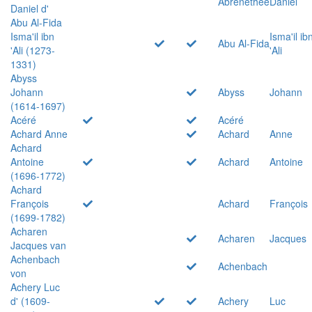
Abrenethée
Daniel
Daniel d'
Abu Al-Fida
Isma'il ibn
Isma'il ib
Abu Al-Fida
'Ali (1273-
'Ali
1331)
Abyss
Johann
Abyss
Johann
(1614-1697)
Acéré
Acéré
Achard Anne
Achard
Anne
Achard
Antoine
Achard
Antoine
(1696-1772)
Achard
François
Achard
François
(1699-1782)
Acharen
Acharen
Jacques
Jacques van
Achenbach
Achenbach
von
Achery Luc
d' (1609-
Achery
Luc