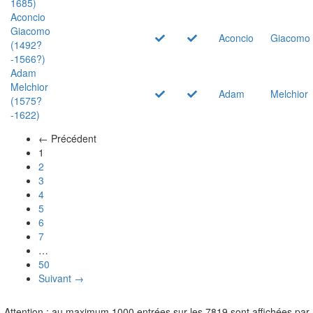
1685)
Aconcio
Giacomo
Aconcio
Giacomo
(1492?
-1566?)
Adam
Melchior
Adam
Melchior
(1575?
-1622)
← Précédent
(actuel)
1
2
3
4
5
6
7
…
50
Suivant →
Attention : au maximum 1000 entrées sur les 7819 sont affichées par