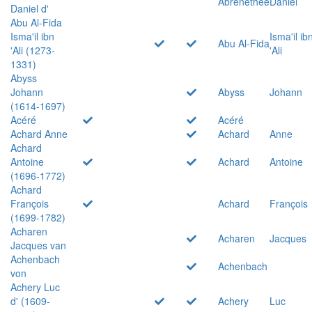
Abrenethée
Daniel
Daniel d'
Abu Al-Fida
Isma'il ibn
Isma'il ib
Abu Al-Fida
'Ali (1273-
'Ali
1331)
Abyss
Johann
Abyss
Johann
(1614-1697)
Acéré
Acéré
Achard Anne
Achard
Anne
Achard
Antoine
Achard
Antoine
(1696-1772)
Achard
François
Achard
François
(1699-1782)
Acharen
Acharen
Jacques
Jacques van
Achenbach
Achenbach
von
Achery Luc
d' (1609-
Achery
Luc