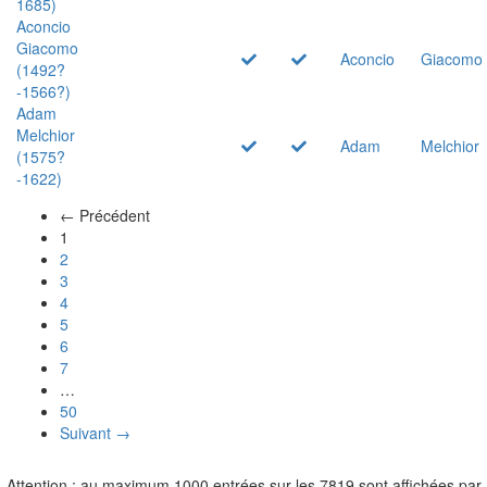
1685)
Aconcio
Giacomo
Aconcio
Giacomo
(1492?
-1566?)
Adam
Melchior
Adam
Melchior
(1575?
-1622)
← Précédent
(actuel)
1
2
3
4
5
6
7
…
50
Suivant →
Attention : au maximum 1000 entrées sur les 7819 sont affichées par