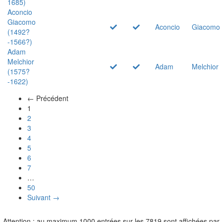
1685)
Aconcio
Giacomo
Aconcio
Giacomo
(1492?
-1566?)
Adam
Melchior
Adam
Melchior
(1575?
-1622)
← Précédent
(actuel)
1
2
3
4
5
6
7
…
50
Suivant →
Attention : au maximum 1000 entrées sur les 7819 sont affichées par