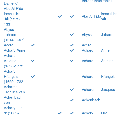
Abrenethée
Daniel
Daniel d'
Abu Al-Fida
Isma'il ibn
Isma'il ib
Abu Al-Fida
'Ali (1273-
'Ali
1331)
Abyss
Johann
Abyss
Johann
(1614-1697)
Acéré
Acéré
Achard Anne
Achard
Anne
Achard
Antoine
Achard
Antoine
(1696-1772)
Achard
François
Achard
François
(1699-1782)
Acharen
Acharen
Jacques
Jacques van
Achenbach
Achenbach
von
Achery Luc
d' (1609-
Achery
Luc