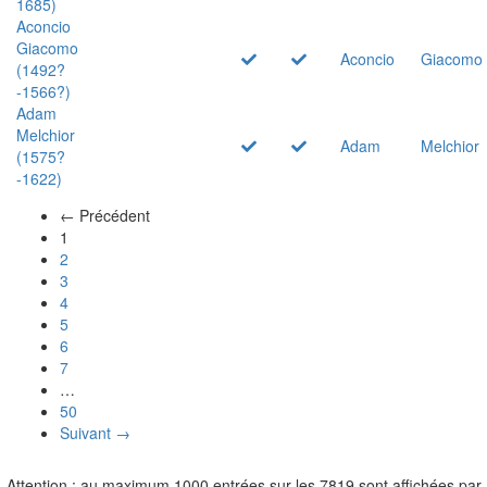
1685)
Aconcio
Giacomo
Aconcio
Giacomo
(1492?
-1566?)
Adam
Melchior
Adam
Melchior
(1575?
-1622)
← Précédent
(actuel)
1
2
3
4
5
6
7
…
50
Suivant →
Attention : au maximum 1000 entrées sur les 7819 sont affichées par