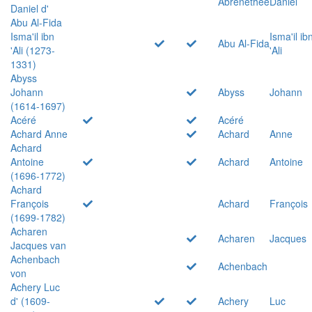
Abrenethée
Daniel
Daniel d'
Abu Al-Fida
Isma'il ibn
Isma'il ib
Abu Al-Fida
'Ali (1273-
'Ali
1331)
Abyss
Johann
Abyss
Johann
(1614-1697)
Acéré
Acéré
Achard Anne
Achard
Anne
Achard
Antoine
Achard
Antoine
(1696-1772)
Achard
François
Achard
François
(1699-1782)
Acharen
Acharen
Jacques
Jacques van
Achenbach
Achenbach
von
Achery Luc
d' (1609-
Achery
Luc