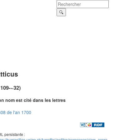
tticus
~109-~32)
n nom est cité dans les lettres
08 de l'an 1700
L persistante :
tps://humanities.unige.ch/turrettini/entites/personnes/view_expre