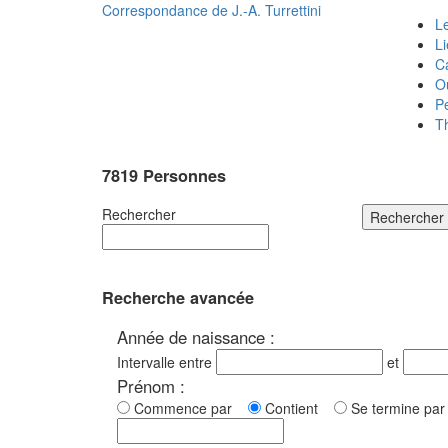
Correspondance de
J.-A. Turrettini
Le
L
C
O
P
T
7819 Personnes
Rechercher
Rechercher
Recherche avancée
Année de naissance :
Intervalle entre
et
Prénom :
Commence par
Contient
Se termine p