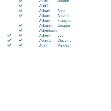
Abyss
Johann
Acéré
Achard
Anne
Achard
Antoine
Achard
François
Acharen
Jacques
Achenbach
Achery
Luc
Aconcio
Giacomo
Adam
Melchior