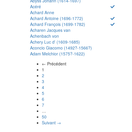
Abyss Johann (1614-1697)
Acéré
Achard Anne
Achard Antoine (1696-1772)
Achard François (1699-1782)
Acharen Jacques van
Achenbach von
Achery Luc d' (1609-1685)
Aconcio Giacomo (1492?-1566?)
Adam Melchior (1575?-1622)
← Précédent
(actuel)
1
2
3
4
5
6
7
…
50
Suivant →