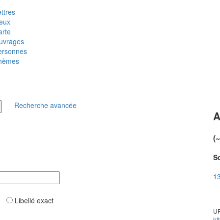
ttres
ieux
arte
uvrages
ersonnes
hèmes
Recherche avancée
A
(
So
13
ar
Libellé exact
UR
ht