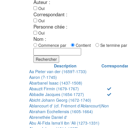
Auteur :
Oui
Correspondant :
Oui
Personne citée :
Oui
Nom :
Commence par
Contient
Se termine p
Rechercher
Description
Corresponda
Aa Pieter van der (1659?-1733)
Aaron (?-1745)
Abarbanel Isaac (1437-1508)
Abauzit Firmin (1679-1767)
Abbadie Jacques (1654-1727)
Abicht Johann Georg (1672-1740)
Ablancourt d' (cf. Frémont d'Ablancourt)
Non
Abraham Ecchellensis (1605-1664)
Abrenethée Daniel d'
Abu Al-Fida Isma'il ibn 'Ali (1273-1331)