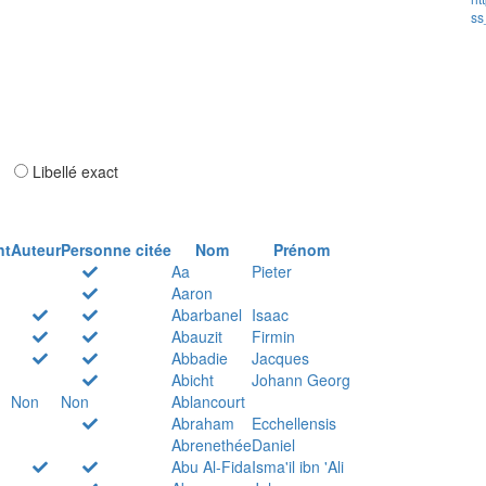
ss
ar
Libellé exact
nt
Auteur
Personne citée
Nom
Prénom
Aa
Pieter
Aaron
Abarbanel
Isaac
Abauzit
Firmin
Abbadie
Jacques
Abicht
Johann Georg
Non
Non
Ablancourt
Abraham
Ecchellensis
Abrenethée
Daniel
Abu Al-Fida
Isma'il ibn 'Ali