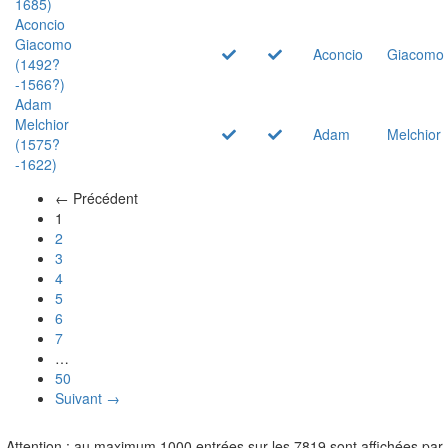
1685)
Aconcio
Giacomo
Aconcio
Giacomo
(1492?
-1566?)
Adam
Melchior
Adam
Melchior
(1575?
-1622)
← Précédent
(actuel)
1
2
3
4
5
6
7
…
50
Suivant →
Attention : au maximum 1000 entrées sur les 7819 sont affichées par