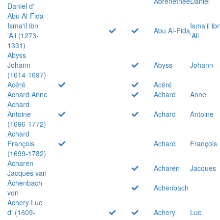
Abrenethée
Daniel
Daniel d'
Abu Al-Fida
Isma'il ibn
Isma'il ib
Abu Al-Fida
'Ali (1273-
'Ali
1331)
Abyss
Johann
Abyss
Johann
(1614-1697)
Acéré
Acéré
Achard Anne
Achard
Anne
Achard
Antoine
Achard
Antoine
(1696-1772)
Achard
François
Achard
François
(1699-1782)
Acharen
Acharen
Jacques
Jacques van
Achenbach
Achenbach
von
Achery Luc
d' (1609-
Achery
Luc