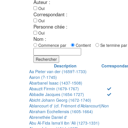
Auteur :
Oui
Correspondant :
Oui
Personne citée :
Oui
Nom :
Commence par
Contient
Se termine p
Rechercher
Description
Corresponda
Aa Pieter van der (1659?-1733)
Aaron (?-1745)
Abarbanel Isaac (1437-1508)
Abauzit Firmin (1679-1767)
Abbadie Jacques (1654-1727)
Abicht Johann Georg (1672-1740)
Ablancourt d' (cf. Frémont d'Ablancourt)
Non
Abraham Ecchellensis (1605-1664)
Abrenethée Daniel d'
Abu Al-Fida Isma'il ibn 'Ali (1273-1331)