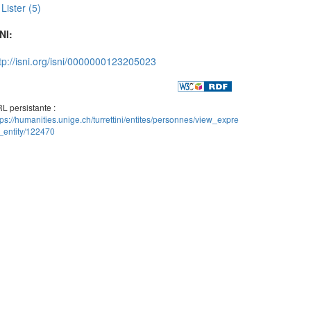
Lister (5)
NI:
tp://isni.org/isni/0000000123205023
L persistante :
tps://humanities.unige.ch/turrettini/entites/personnes/view_expre
_entity/122470