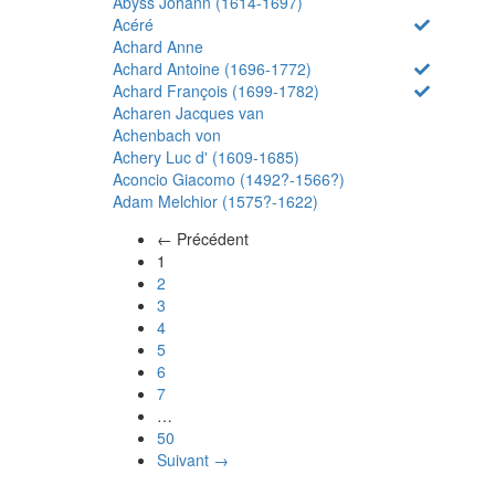
Abyss Johann (1614-1697)
Acéré
Achard Anne
Achard Antoine (1696-1772)
Achard François (1699-1782)
Acharen Jacques van
Achenbach von
Achery Luc d' (1609-1685)
Aconcio Giacomo (1492?-1566?)
Adam Melchior (1575?-1622)
← Précédent
(actuel)
1
2
3
4
5
6
7
…
50
Suivant →