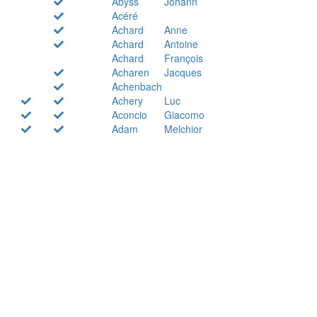
Abyss
Johann
Acéré
Achard
Anne
Achard
Antoine
Achard
François
Acharen
Jacques
Achenbach
Achery
Luc
Aconcio
Giacomo
Adam
Melchior