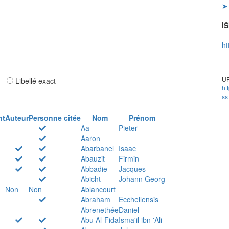
➤ 
IS
ht
UR
ar
Libellé exact
ht
ss
nt
Auteur
Personne citée
Nom
Prénom
Aa
Pieter
Aaron
Abarbanel
Isaac
Abauzit
Firmin
Abbadie
Jacques
Abicht
Johann Georg
Non
Non
Ablancourt
Abraham
Ecchellensis
Abrenethée
Daniel
Abu Al-Fida
Isma'il ibn 'Ali