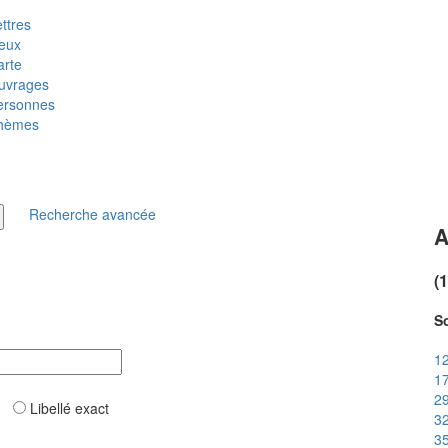
ttres
ieux
arte
uvrages
ersonnes
hèmes
Recherche avancée
A
(
So
12
17
29
ar
Libellé exact
32
35