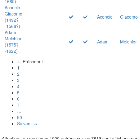
1685)
Aconcio
Giacomo
Aconcio
Giacomo
(1492?
-1566?)
Adam
Melchior
Adam
Melchior
(1575?
-1622)
← Précédent
(actuel)
1
2
3
4
5
6
7
…
50
Suivant →
Attention : au maximum 1000 entrées sur les 7819 sont affichées par