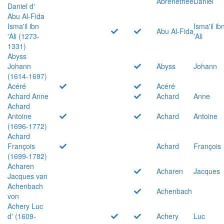
Abrenethée
Daniel
Daniel d'
Abu Al-Fida
Isma'il ibn
Isma'il ib
Abu Al-Fida
'Ali (1273-
'Ali
1331)
Abyss
Johann
Abyss
Johann
(1614-1697)
Acéré
Acéré
Achard Anne
Achard
Anne
Achard
Antoine
Achard
Antoine
(1696-1772)
Achard
François
Achard
François
(1699-1782)
Acharen
Acharen
Jacques
Jacques van
Achenbach
Achenbach
von
Achery Luc
d' (1609-
Achery
Luc