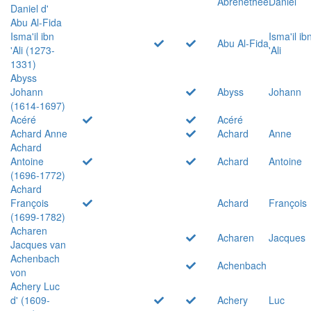
Abrenethée
Daniel
Daniel d'
Abu Al-Fida
Isma'il ibn
Isma'il ib
Abu Al-Fida
'Ali (1273-
'Ali
1331)
Abyss
Johann
Abyss
Johann
(1614-1697)
Acéré
Acéré
Achard Anne
Achard
Anne
Achard
Antoine
Achard
Antoine
(1696-1772)
Achard
François
Achard
François
(1699-1782)
Acharen
Acharen
Jacques
Jacques van
Achenbach
Achenbach
von
Achery Luc
d' (1609-
Achery
Luc