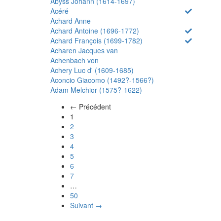
Abyss Johann (1614-1697)
Acéré
Achard Anne
Achard Antoine (1696-1772)
Achard François (1699-1782)
Acharen Jacques van
Achenbach von
Achery Luc d' (1609-1685)
Aconcio Giacomo (1492?-1566?)
Adam Melchior (1575?-1622)
← Précédent
(actuel)
1
2
3
4
5
6
7
…
50
Suivant →