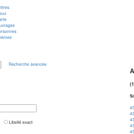
ttres
ieux
arte
uvrages
ersonnes
hèmes
Recherche avancée
A
(
So
43
43
43
ar
Libellé exact
43
43