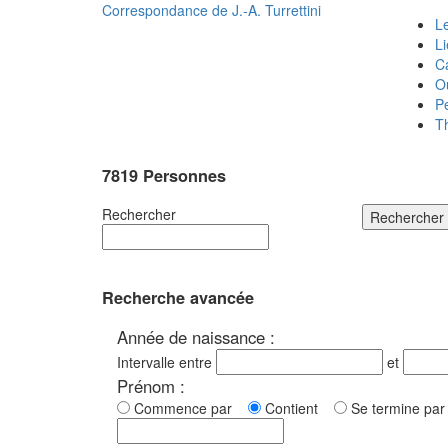
Correspondance de
J.-A. Turrettini
Le
L
C
O
P
T
7819 Personnes
Rechercher
Rechercher
Recherche avancée
Année de naissance :
Intervalle entre
et
Prénom :
Commence par
Contient
Se termine p