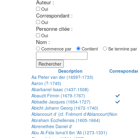
Auteur :
Oui
Correspondant :
Oui
Personne citée :
Oui
Nom :
Commence par
Contient
Se termine p
Rechercher
Description
Corresponda
Aa Pieter van der (1659?-1733)
Aaron (?-1745)
Abarbanel Isaac (1437-1508)
Abauzit Firmin (1679-1767)
Abbadie Jacques (1654-1727)
Abicht Johann Georg (1672-1740)
Ablancourt d' (cf. Frémont d'Ablancourt)
Non
Abraham Ecchellensis (1605-1664)
Abrenethée Daniel d'
Abu Al-Fida Isma'il ibn 'Ali (1273-1331)