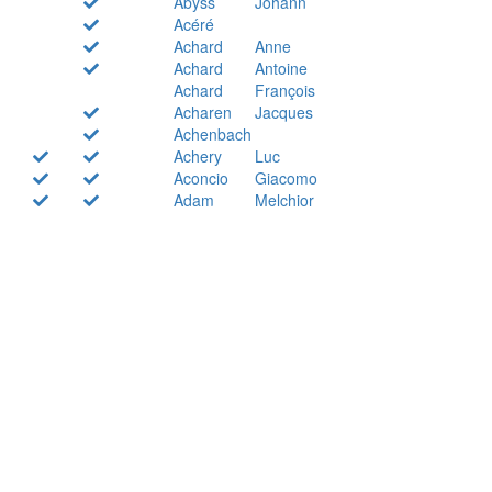
Abyss
Johann
Acéré
Achard
Anne
Achard
Antoine
Achard
François
Acharen
Jacques
Achenbach
Achery
Luc
Aconcio
Giacomo
Adam
Melchior