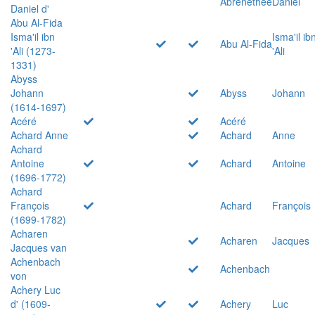
Abrenethée
Daniel
Daniel d'
Abu Al-Fida
Isma'il ibn
Isma'il ib
Abu Al-Fida
'Ali (1273-
'Ali
1331)
Abyss
Johann
Abyss
Johann
(1614-1697)
Acéré
Acéré
Achard Anne
Achard
Anne
Achard
Antoine
Achard
Antoine
(1696-1772)
Achard
François
Achard
François
(1699-1782)
Acharen
Acharen
Jacques
Jacques van
Achenbach
Achenbach
von
Achery Luc
d' (1609-
Achery
Luc