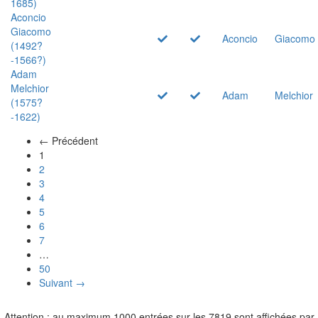
1685)
Aconcio
Giacomo
Aconcio
Giacomo
(1492?
-1566?)
Adam
Melchior
Adam
Melchior
(1575?
-1622)
← Précédent
(actuel)
1
2
3
4
5
6
7
…
50
Suivant →
Attention : au maximum 1000 entrées sur les 7819 sont affichées par