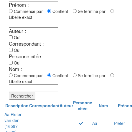
Prénom :
Commence par
Contient
Se termine par
Libellé exact
Auteur :
Oui
Correspondant :
Oui
Personne citée :
Oui
Nom :
Commence par
Contient
Se termine par
Libellé exact
Rechercher
Personne
Description
Correspondant
Auteur
Nom
Préno
citée
Aa Pieter
van der
Aa
Pieter
(1659?
-1733)