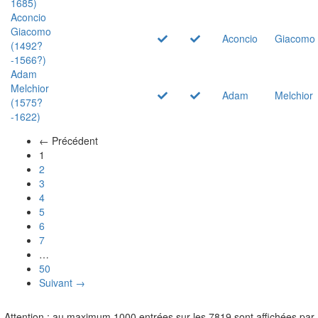
1685)
Aconcio
Giacomo
Aconcio
Giacomo
(1492?
-1566?)
Adam
Melchior
Adam
Melchior
(1575?
-1622)
← Précédent
(actuel)
1
2
3
4
5
6
7
…
50
Suivant →
Attention : au maximum 1000 entrées sur les 7819 sont affichées par