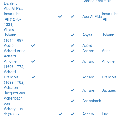
Abrenethée
Daniel
Daniel d'
Abu Al-Fida
Isma'il ibn
Isma'il ib
Abu Al-Fida
'Ali (1273-
'Ali
1331)
Abyss
Johann
Abyss
Johann
(1614-1697)
Acéré
Acéré
Achard Anne
Achard
Anne
Achard
Antoine
Achard
Antoine
(1696-1772)
Achard
François
Achard
François
(1699-1782)
Acharen
Acharen
Jacques
Jacques van
Achenbach
Achenbach
von
Achery Luc
d' (1609-
Achery
Luc