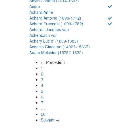
Abyss Johann (1614-1697)
Acéré
Achard Anne
Achard Antoine (1696-1772)
Achard François (1699-1782)
Acharen Jacques van
Achenbach von
Achery Luc d' (1609-1685)
Aconcio Giacomo (1492?-1566?)
Adam Melchior (1575?-1622)
← Précédent
(actuel)
1
2
3
4
5
6
7
…
50
Suivant →