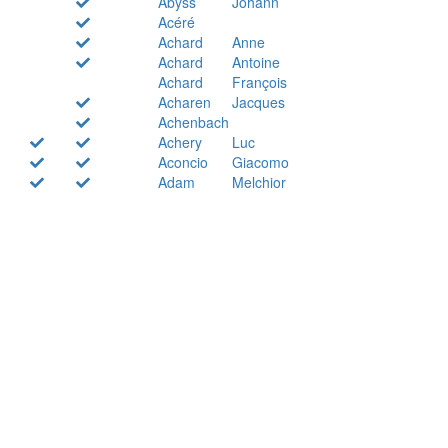
Abyss
Johann
Acéré
Achard
Anne
Achard
Antoine
Achard
François
Acharen
Jacques
Achenbach
Achery
Luc
Aconcio
Giacomo
Adam
Melchior