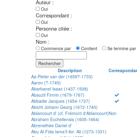
Auteur :
Oui
Correspondant :
Oui
Personne citée :
Oui
Nom :
Commence par
Contient
Se termine p
Rechercher
Description
Corresponda
Aa Pieter van der (1659?-1733)
Aaron (?-1745)
Abarbanel Isaac (1437-1508)
Abauzit Firmin (1679-1767)
Abbadie Jacques (1654-1727)
Abicht Johann Georg (1672-1740)
Ablancourt d' (cf. Frémont d'Ablancourt)
Non
Abraham Ecchellensis (1605-1664)
Abrenethée Daniel d'
Abu Al-Fida Isma'il ibn 'Ali (1273-1331)