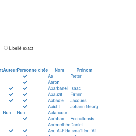
ar
Libellé exact
nt
Auteur
Personne citée
Nom
Prénom
Aa
Pieter
Aaron
Abarbanel
Isaac
Abauzit
Firmin
Abbadie
Jacques
Abicht
Johann Georg
Non
Non
Ablancourt
Abraham
Ecchellensis
Abrenethée
Daniel
Abu Al-Fida
Isma'il ibn 'Ali