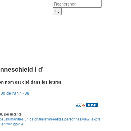
nneschield I d'
n nom est cité dans les lettres
00 de l'an 1736
L persistante :
tps://humanities.unige.ch/turrettini/entites/personnes/view_expre
_entity/122414