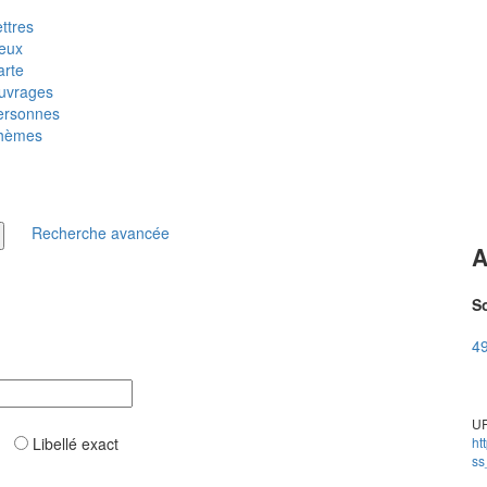
ttres
ieux
arte
uvrages
ersonnes
hèmes
Recherche avancée
A
So
49
UR
ar
Libellé exact
ht
ss