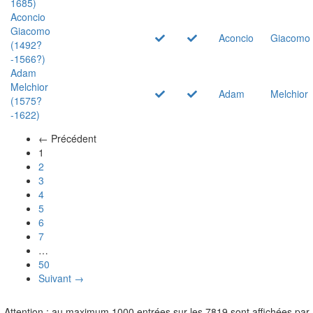
1685)
Aconcio
Giacomo
Aconcio
Giacomo
(1492?
-1566?)
Adam
Melchior
Adam
Melchior
(1575?
-1622)
← Précédent
(actuel)
1
2
3
4
5
6
7
…
50
Suivant →
Attention : au maximum 1000 entrées sur les 7819 sont affichées par