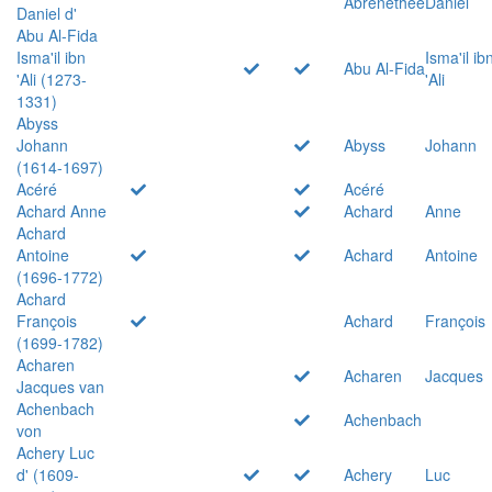
Abrenethée
Daniel
Daniel d'
Abu Al-Fida
Isma'il ibn
Isma'il ib
Abu Al-Fida
'Ali (1273-
'Ali
1331)
Abyss
Johann
Abyss
Johann
(1614-1697)
Acéré
Acéré
Achard Anne
Achard
Anne
Achard
Antoine
Achard
Antoine
(1696-1772)
Achard
François
Achard
François
(1699-1782)
Acharen
Acharen
Jacques
Jacques van
Achenbach
Achenbach
von
Achery Luc
d' (1609-
Achery
Luc