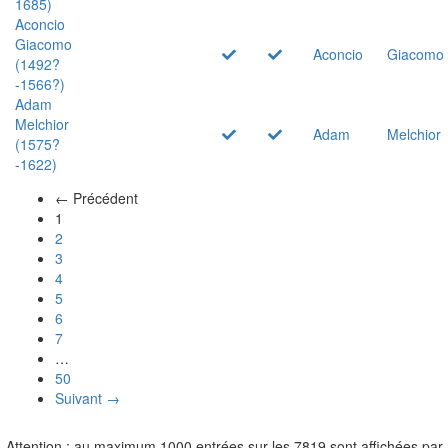
1685)
Aconcio
Giacomo
Aconcio
Giacomo
(1492?
-1566?)
Adam
Melchior
Adam
Melchior
(1575?
-1622)
← Précédent
(actuel)
1
2
3
4
5
6
7
…
50
Suivant →
Attention : au maximum 1000 entrées sur les 7819 sont affichées par