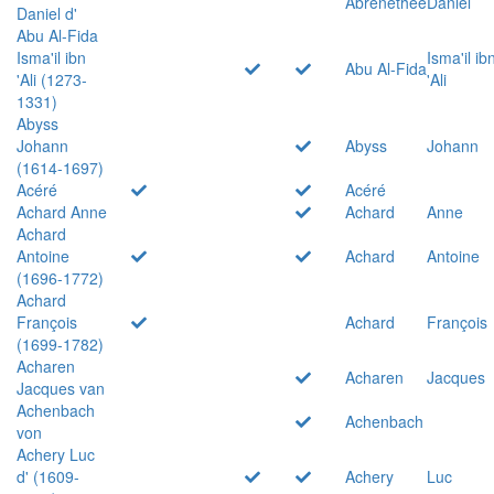
Abrenethée
Daniel
Daniel d'
Abu Al-Fida
Isma'il ibn
Isma'il ib
Abu Al-Fida
'Ali (1273-
'Ali
1331)
Abyss
Johann
Abyss
Johann
(1614-1697)
Acéré
Acéré
Achard Anne
Achard
Anne
Achard
Antoine
Achard
Antoine
(1696-1772)
Achard
François
Achard
François
(1699-1782)
Acharen
Acharen
Jacques
Jacques van
Achenbach
Achenbach
von
Achery Luc
d' (1609-
Achery
Luc