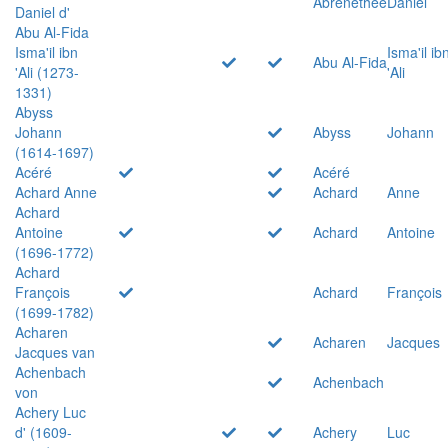
Abrenethée
Daniel
Daniel d'
Abu Al-Fida
Isma'il ibn
Isma'il ib
Abu Al-Fida
'Ali (1273-
'Ali
1331)
Abyss
Johann
Abyss
Johann
(1614-1697)
Acéré
Acéré
Achard Anne
Achard
Anne
Achard
Antoine
Achard
Antoine
(1696-1772)
Achard
François
Achard
François
(1699-1782)
Acharen
Acharen
Jacques
Jacques van
Achenbach
Achenbach
von
Achery Luc
d' (1609-
Achery
Luc