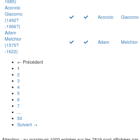
1685)
Aconcio
Giacomo
Aconcio
Giacomo
(1492?
-1566?)
Adam
Melchior
Adam
Melchior
(1575?
-1622)
← Précédent
(actuel)
1
2
3
4
5
6
7
…
50
Suivant →
Attention : au maximum 1000 entrées sur les 7819 sont affichées par