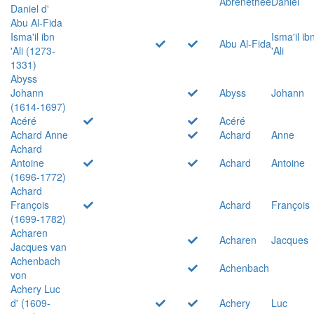
Abrenethée
Daniel
Daniel d'
Abu Al-Fida
Isma'il ibn
Isma'il ib
Abu Al-Fida
'Ali (1273-
'Ali
1331)
Abyss
Johann
Abyss
Johann
(1614-1697)
Acéré
Acéré
Achard Anne
Achard
Anne
Achard
Antoine
Achard
Antoine
(1696-1772)
Achard
François
Achard
François
(1699-1782)
Acharen
Acharen
Jacques
Jacques van
Achenbach
Achenbach
von
Achery Luc
d' (1609-
Achery
Luc