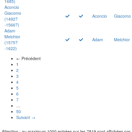
1685)
Aconcio
Giacomo
Aconcio
Giacomo
(1492?
-1566?)
Adam
Melchior
Adam
Melchior
(1575?
-1622)
← Précédent
(actuel)
1
2
3
4
5
6
7
…
50
Suivant →
Attention : au maximum 1000 entrées sur les 7819 sont affichées par