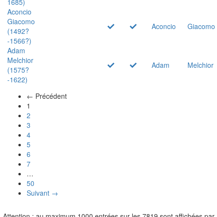
1685)
Aconcio
Giacomo
Aconcio
Giacomo
(1492?
-1566?)
Adam
Melchior
Adam
Melchior
(1575?
-1622)
← Précédent
(actuel)
1
2
3
4
5
6
7
…
50
Suivant →
Attention : au maximum 1000 entrées sur les 7819 sont affichées par