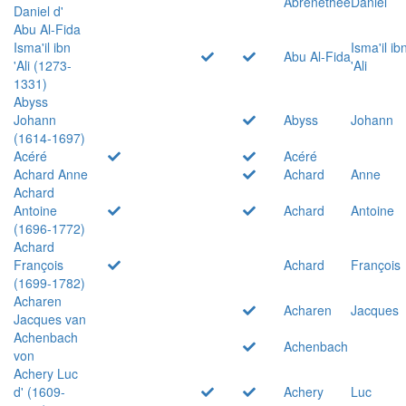
Abrenethée
Daniel
Daniel d'
Abu Al-Fida
Isma'il ibn
Isma'il ib
Abu Al-Fida
'Ali (1273-
'Ali
1331)
Abyss
Johann
Abyss
Johann
(1614-1697)
Acéré
Acéré
Achard Anne
Achard
Anne
Achard
Antoine
Achard
Antoine
(1696-1772)
Achard
François
Achard
François
(1699-1782)
Acharen
Acharen
Jacques
Jacques van
Achenbach
Achenbach
von
Achery Luc
d' (1609-
Achery
Luc