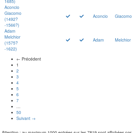
1685)
Aconcio
Giacomo
Aconcio
Giacomo
(1492?
-1566?)
Adam
Melchior
Adam
Melchior
(1575?
-1622)
← Précédent
(actuel)
1
2
3
4
5
6
7
…
50
Suivant →
Attention : au maximum 1000 entrées sur les 7819 sont affichées par