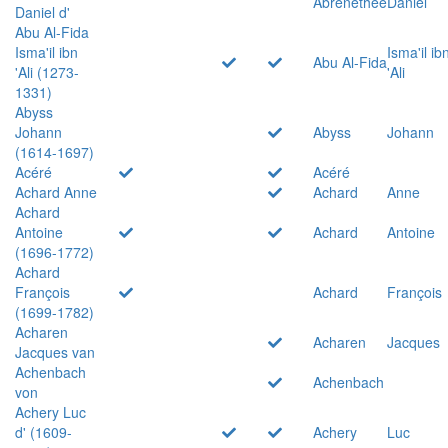
Abrenethée
Daniel
Daniel d'
Abu Al-Fida
Isma'il ibn
Isma'il ib
Abu Al-Fida
'Ali (1273-
'Ali
1331)
Abyss
Johann
Abyss
Johann
(1614-1697)
Acéré
Acéré
Achard Anne
Achard
Anne
Achard
Antoine
Achard
Antoine
(1696-1772)
Achard
François
Achard
François
(1699-1782)
Acharen
Acharen
Jacques
Jacques van
Achenbach
Achenbach
von
Achery Luc
d' (1609-
Achery
Luc