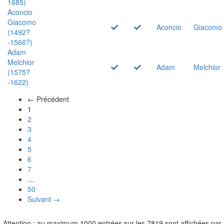
1685)
Aconcio
Giacomo
Aconcio
Giacomo
(1492?
-1566?)
Adam
Melchior
Adam
Melchior
(1575?
-1622)
← Précédent
(actuel)
1
2
3
4
5
6
7
…
50
Suivant →
Attention : au maximum 1000 entrées sur les 7819 sont affichées par