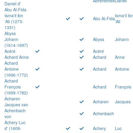
Abrenethée
Daniel
Daniel d'
Abu Al-Fida
Isma'il ibn
Isma'il ib
Abu Al-Fida
'Ali (1273-
'Ali
1331)
Abyss
Johann
Abyss
Johann
(1614-1697)
Acéré
Acéré
Achard Anne
Achard
Anne
Achard
Antoine
Achard
Antoine
(1696-1772)
Achard
François
Achard
François
(1699-1782)
Acharen
Acharen
Jacques
Jacques van
Achenbach
Achenbach
von
Achery Luc
d' (1609-
Achery
Luc