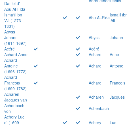
Abrenethée
Daniel
Daniel d'
Abu Al-Fida
Isma'il ibn
Isma'il ib
Abu Al-Fida
'Ali (1273-
'Ali
1331)
Abyss
Johann
Abyss
Johann
(1614-1697)
Acéré
Acéré
Achard Anne
Achard
Anne
Achard
Antoine
Achard
Antoine
(1696-1772)
Achard
François
Achard
François
(1699-1782)
Acharen
Acharen
Jacques
Jacques van
Achenbach
Achenbach
von
Achery Luc
d' (1609-
Achery
Luc