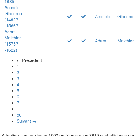
1685)
Aconcio
Giacomo
Aconcio
Giacomo
(1492?
-1566?)
Adam
Melchior
Adam
Melchior
(1575?
-1622)
← Précédent
(actuel)
1
2
3
4
5
6
7
…
50
Suivant →
Attention : au maximum 1000 entrées sur les 7819 sont affichées par