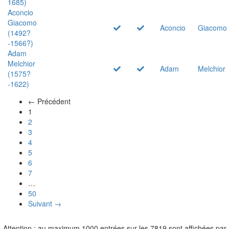
1685)
Aconcio
Giacomo
Aconcio
Giacomo
(1492?
-1566?)
Adam
Melchior
Adam
Melchior
(1575?
-1622)
← Précédent
(actuel)
1
2
3
4
5
6
7
…
50
Suivant →
Attention : au maximum 1000 entrées sur les 7819 sont affichées par