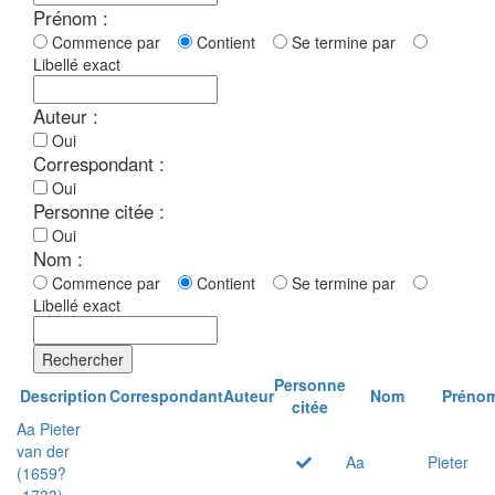
Prénom :
Commence par
Contient
Se termine par
Libellé exact
Auteur :
Oui
Correspondant :
Oui
Personne citée :
Oui
Nom :
Commence par
Contient
Se termine par
Libellé exact
Rechercher
Personne
Description
Correspondant
Auteur
Nom
Préno
citée
Aa Pieter
van der
Aa
Pieter
(1659?
-1733)