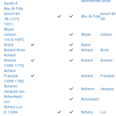
Abrenethée
Daniel
Daniel d'
Abu Al-Fida
Isma'il ibn
Isma'il ib
Abu Al-Fida
'Ali (1273-
'Ali
1331)
Abyss
Johann
Abyss
Johann
(1614-1697)
Acéré
Acéré
Achard Anne
Achard
Anne
Achard
Antoine
Achard
Antoine
(1696-1772)
Achard
François
Achard
François
(1699-1782)
Acharen
Acharen
Jacques
Jacques van
Achenbach
Achenbach
von
Achery Luc
d' (1609-
Achery
Luc