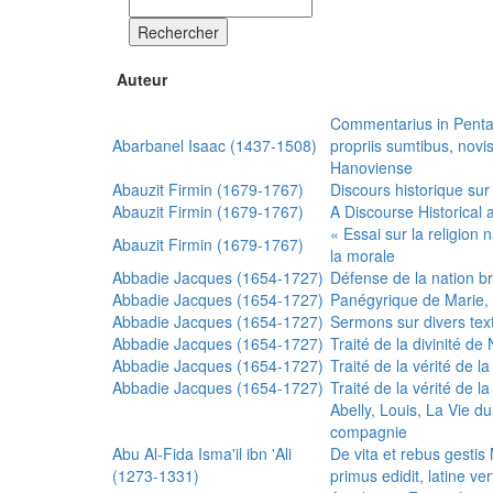
Rechercher
Auteur
Commentarius in Penta
Abarbanel Isaac (1437-1508)
propriis sumtibus, nov
Hanoviense
Abauzit Firmin (1679-1767)
Discours historique sur
Abauzit Firmin (1679-1767)
A Discourse Historical 
« Essai sur la religion
Abauzit Firmin (1679-1767)
la morale
Abbadie Jacques (1654-1727)
Défense de la nation b
Abbadie Jacques (1654-1727)
Panégyrique de Marie, 
Abbadie Jacques (1654-1727)
Sermons sur divers text
Abbadie Jacques (1654-1727)
Traité de la divinité d
Abbadie Jacques (1654-1727)
Traité de la vérité de la
Abbadie Jacques (1654-1727)
Traité de la vérité de la
Abelly, Louis, La Vie d
compagnie
Abu Al-Fida Isma'il ibn 'Ali
De vita et rebus gesti
(1273-1331)
primus edidit, latine ver