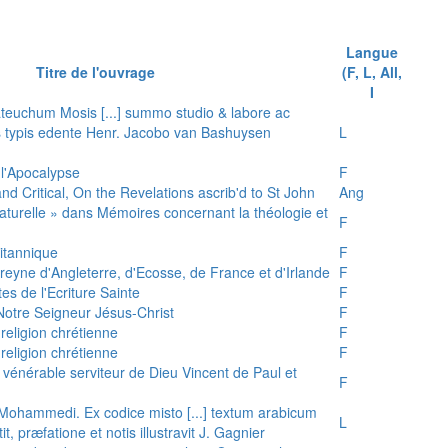
Langue
Titre de l'ouvrage
(F, L, All,
I
teuchum Mosis [...] summo studio & labore ac
is typis edente Henr. Jacobo van Bashuysen
L
 l'Apocalypse
F
and Critical, On the Revelations ascrib'd to St John
Ang
 naturelle » dans Mémoires concernant la théologie et
F
ritannique
F
reyne d'Angleterre, d'Ecosse, de France et d'Irlande
F
es de l'Ecriture Sainte
F
e Notre Seigneur Jésus-Christ
F
 religion chrétienne
F
 religion chrétienne
F
u vénérable serviteur de Dieu Vincent de Paul et
F
s Mohammedi. Ex codice misto [...] textum arabicum
L
tit, præfatione et notis illustravit J. Gagnier