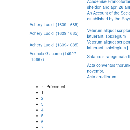
Academiæ Francofurtan
sheldoniano apr. 26 a
An Account of the Socie
established by the Royal
Achery Luc d' (1609-1685)
Veterum aliquot scripto
Achery Luc d' (1609-1685)
latuerant, spicilegium
Veterum aliquot scripto
Achery Luc d' (1609-1685)
latuerant, spicilegium 
Aconcio Giacomo (1492?
Satanæ strategemata li
-1566?)
Acta conventus thoruni
novembr.
Acta eruditorum
← Précédent
(actuel)
1
2
3
4
5
6
7