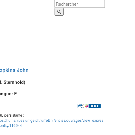
opkins
John
f.
Sternhold
)
angue: F
L persistante :
tps://humanities.unige.ch/turrettini/entites/ouvrages/view_expres
entity/116944