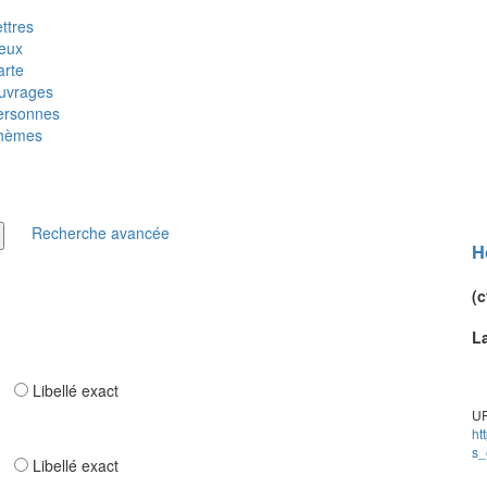
ttres
ieux
arte
uvrages
ersonnes
hèmes
Recherche avancée
H
(c
L
ar
Libellé exact
UR
ht
s_
ar
Libellé exact