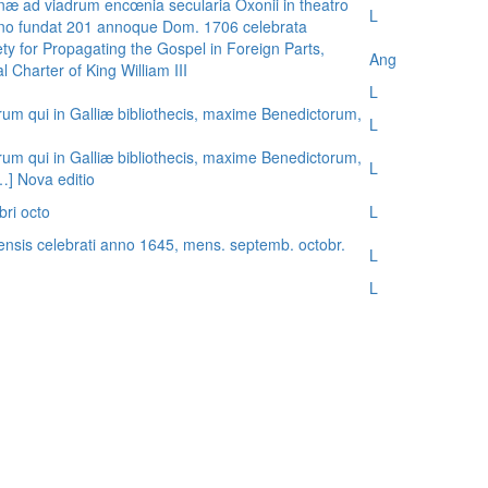
æ ad viadrum encœnia secularia Oxonii in theatro
L
nno fundat 201 annoque Dom. 1706 celebrata
ty for Propagating the Gospel in Foreign Parts,
Ang
 Charter of King William III
L
rum qui in Galliæ bibliothecis, maxime Benedictorum,
L
rum qui in Galliæ bibliothecis, maxime Benedictorum,
L
[…] Nova editio
bri octo
L
ensis celebrati anno 1645, mens. septemb. octobr.
L
L