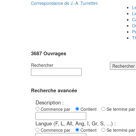
Correspondance de
J.-A. Turrettini
Le
L
C
O
P
T
3687 Ouvrages
Rechercher
Rechercher
Recherche avancée
Description :
Commence par
Contient
Se termine p
Langue (F, L, All, Ang, I, Gr, S, ...) :
Commence par
Contient
Se termine p