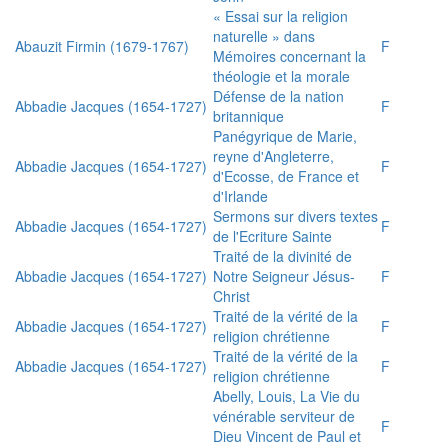
« Essai sur la religion
naturelle » dans
Abauzit Firmin (1679-1767)
F
Mémoires concernant la
théologie et la morale
Défense de la nation
Abbadie Jacques (1654-1727)
F
britannique
Panégyrique de Marie,
reyne d'Angleterre,
Abbadie Jacques (1654-1727)
F
d'Ecosse, de France et
d'Irlande
Sermons sur divers textes
Abbadie Jacques (1654-1727)
F
de l'Ecriture Sainte
Traité de la divinité de
Abbadie Jacques (1654-1727)
Notre Seigneur Jésus-
F
Christ
Traité de la vérité de la
Abbadie Jacques (1654-1727)
F
religion chrétienne
Traité de la vérité de la
Abbadie Jacques (1654-1727)
F
religion chrétienne
Abelly, Louis, La Vie du
vénérable serviteur de
F
Dieu Vincent de Paul et