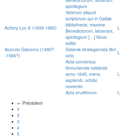
spicilegium
Veterum aliquot
scriptorum qui in Galliæ
bibliothecis, maxime
Achery Luc d' (1609-1685)
L
Benedictorum, latuerant,
spicilegium […] Nova
editio
Aconcio Giacomo (1492?
Satanæ strategemata libri
L
-1566?)
octo
Acta conventus
thoruniensis celebrati
anno 1645, mens.
L
septemb. octobr.
novembr.
Acta eruditorum
L
← Précédent
(actuel)
1
2
3
4
5