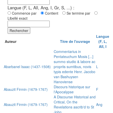
Langue (F, L, All, Ang, I, Gr, S, ...) :
Commence par
Contient
Se termine par
Libellé exact
Rechercher
Langue
Auteur
Titre de l'ouvrage
(F, L,
All, I
Commentarius in
Pentateuchum Mosis [...]
summo studio & labore ac
Abarbanel Isaac (1437-1508)
propriis sumtibus, novis
L
typis edente Henr. Jacobo
van Bashuysen
Hanoviense
Discours historique sur
Abauzit Firmin (1679-1767)
F
l'Apocalypse
A Discourse Historical and
Critical, On the
Abauzit Firmin (1679-1767)
Ang
Revelations ascrib'd to St
John