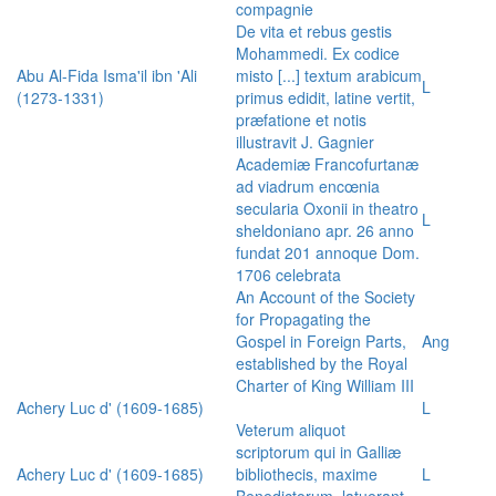
compagnie
De vita et rebus gestis
Mohammedi. Ex codice
Abu Al-Fida Isma'il ibn 'Ali
misto [...] textum arabicum
L
(1273-1331)
primus edidit, latine vertit,
præfatione et notis
illustravit J. Gagnier
Academiæ Francofurtanæ
ad viadrum encœnia
secularia Oxonii in theatro
L
sheldoniano apr. 26 anno
fundat 201 annoque Dom.
1706 celebrata
An Account of the Society
for Propagating the
Gospel in Foreign Parts,
Ang
established by the Royal
Charter of King William III
Achery Luc d' (1609-1685)
L
Veterum aliquot
scriptorum qui in Galliæ
Achery Luc d' (1609-1685)
bibliothecis, maxime
L
Benedictorum, latuerant,