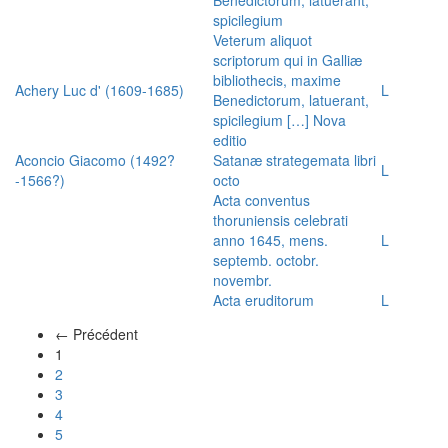
spicilegium
Veterum aliquot
scriptorum qui in Galliæ
bibliothecis, maxime
Achery Luc d' (1609-1685)
L
Benedictorum, latuerant,
spicilegium […] Nova
editio
Aconcio Giacomo (1492?
Satanæ strategemata libri
L
-1566?)
octo
Acta conventus
thoruniensis celebrati
anno 1645, mens.
L
septemb. octobr.
novembr.
Acta eruditorum
L
← Précédent
(actuel)
1
2
3
4
5