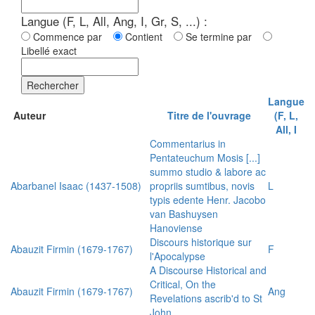
Langue (F, L, All, Ang, I, Gr, S, ...) :
Commence par
Contient
Se termine par
Libellé exact
Rechercher
Langue
Auteur
Titre de l'ouvrage
(F, L,
All, I
Commentarius in
Pentateuchum Mosis [...]
summo studio & labore ac
Abarbanel Isaac (1437-1508)
propriis sumtibus, novis
L
typis edente Henr. Jacobo
van Bashuysen
Hanoviense
Discours historique sur
Abauzit Firmin (1679-1767)
F
l'Apocalypse
A Discourse Historical and
Critical, On the
Abauzit Firmin (1679-1767)
Ang
Revelations ascrib'd to St
John