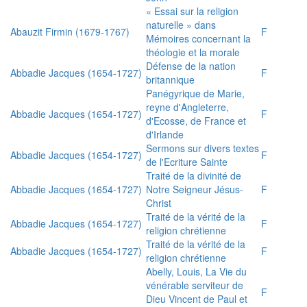
« Essai sur la religion
naturelle » dans
Abauzit Firmin (1679-1767)
F
Mémoires concernant la
théologie et la morale
Défense de la nation
Abbadie Jacques (1654-1727)
F
britannique
Panégyrique de Marie,
reyne d'Angleterre,
Abbadie Jacques (1654-1727)
F
d'Ecosse, de France et
d'Irlande
Sermons sur divers textes
Abbadie Jacques (1654-1727)
F
de l'Ecriture Sainte
Traité de la divinité de
Abbadie Jacques (1654-1727)
Notre Seigneur Jésus-
F
Christ
Traité de la vérité de la
Abbadie Jacques (1654-1727)
F
religion chrétienne
Traité de la vérité de la
Abbadie Jacques (1654-1727)
F
religion chrétienne
Abelly, Louis, La Vie du
vénérable serviteur de
F
Dieu Vincent de Paul et