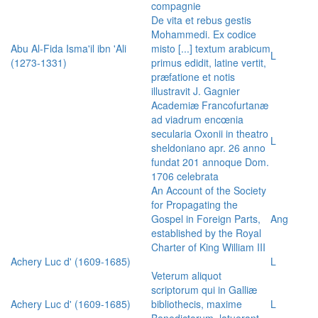
compagnie
De vita et rebus gestis
Mohammedi. Ex codice
Abu Al-Fida Isma'il ibn 'Ali
misto [...] textum arabicum
L
(1273-1331)
primus edidit, latine vertit,
præfatione et notis
illustravit J. Gagnier
Academiæ Francofurtanæ
ad viadrum encœnia
secularia Oxonii in theatro
L
sheldoniano apr. 26 anno
fundat 201 annoque Dom.
1706 celebrata
An Account of the Society
for Propagating the
Gospel in Foreign Parts,
Ang
established by the Royal
Charter of King William III
Achery Luc d' (1609-1685)
L
Veterum aliquot
scriptorum qui in Galliæ
Achery Luc d' (1609-1685)
bibliothecis, maxime
L
Benedictorum, latuerant,