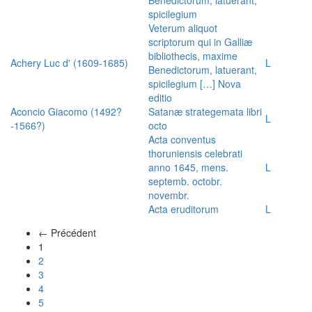
spicilegium
Veterum aliquot
scriptorum qui in Galliæ
bibliothecis, maxime
Achery Luc d' (1609-1685)
L
Benedictorum, latuerant,
spicilegium […] Nova
editio
Aconcio Giacomo (1492?
Satanæ strategemata libri
L
-1566?)
octo
Acta conventus
thoruniensis celebrati
anno 1645, mens.
L
septemb. octobr.
novembr.
Acta eruditorum
L
← Précédent
(actuel)
1
2
3
4
5