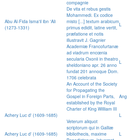
compagnie
De vita et rebus gestis
Mohammedi. Ex codice
Abu Al-Fida Isma'il ibn 'Ali
misto [...] textum arabicum
L
(1273-1331)
primus edidit, latine vertit,
præfatione et notis
illustravit J. Gagnier
Academiæ Francofurtanæ
ad viadrum encœnia
secularia Oxonii in theatro
L
sheldoniano apr. 26 anno
fundat 201 annoque Dom.
1706 celebrata
An Account of the Society
for Propagating the
Gospel in Foreign Parts,
Ang
established by the Royal
Charter of King William III
Achery Luc d' (1609-1685)
L
Veterum aliquot
scriptorum qui in Galliæ
Achery Luc d' (1609-1685)
bibliothecis, maxime
L
Benedictorum, latuerant,