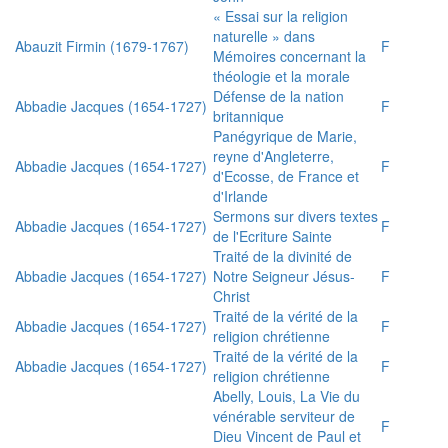
« Essai sur la religion
naturelle » dans
Abauzit Firmin (1679-1767)
F
Mémoires concernant la
théologie et la morale
Défense de la nation
Abbadie Jacques (1654-1727)
F
britannique
Panégyrique de Marie,
reyne d'Angleterre,
Abbadie Jacques (1654-1727)
F
d'Ecosse, de France et
d'Irlande
Sermons sur divers textes
Abbadie Jacques (1654-1727)
F
de l'Ecriture Sainte
Traité de la divinité de
Abbadie Jacques (1654-1727)
Notre Seigneur Jésus-
F
Christ
Traité de la vérité de la
Abbadie Jacques (1654-1727)
F
religion chrétienne
Traité de la vérité de la
Abbadie Jacques (1654-1727)
F
religion chrétienne
Abelly, Louis, La Vie du
vénérable serviteur de
F
Dieu Vincent de Paul et