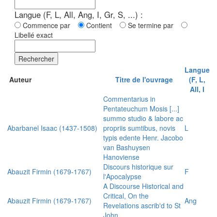
Langue (F, L, All, Ang, I, Gr, S, ...) :
Commence par
Contient
Se termine par
Libellé exact
Rechercher
Langue
Auteur
Titre de l'ouvrage
(F, L,
All, I
Commentarius in
Pentateuchum Mosis [...]
summo studio & labore ac
Abarbanel Isaac (1437-1508)
propriis sumtibus, novis
L
typis edente Henr. Jacobo
van Bashuysen
Hanoviense
Discours historique sur
Abauzit Firmin (1679-1767)
F
l'Apocalypse
A Discourse Historical and
Critical, On the
Abauzit Firmin (1679-1767)
Ang
Revelations ascrib'd to St
John