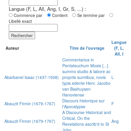
Langue (F, L, All, Ang, I, Gr, S, ...) :
Commence par
Contient
Se termine par
Libellé exact
Rechercher
Langue
Auteur
Titre de l'ouvrage
(F, L,
All, I
Commentarius in
Pentateuchum Mosis [...]
summo studio & labore ac
Abarbanel Isaac (1437-1508)
propriis sumtibus, novis
L
typis edente Henr. Jacobo
van Bashuysen
Hanoviense
Discours historique sur
Abauzit Firmin (1679-1767)
F
l'Apocalypse
A Discourse Historical and
Critical, On the
Abauzit Firmin (1679-1767)
Ang
Revelations ascrib'd to St
John