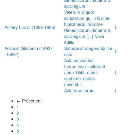
spicilegium
Veterum aliquot
scriptorum qui in Galliæ
bibliothecis, maxime
Achery Luc d' (1609-1685)
L
Benedictorum, latuerant,
spicilegium […] Nova
editio
Aconcio Giacomo (1492?
Satanæ strategemata libri
L
-1566?)
octo
Acta conventus
thoruniensis celebrati
anno 1645, mens.
L
septemb. octobr.
novembr.
Acta eruditorum
L
← Précédent
(actuel)
1
2
3
4
5