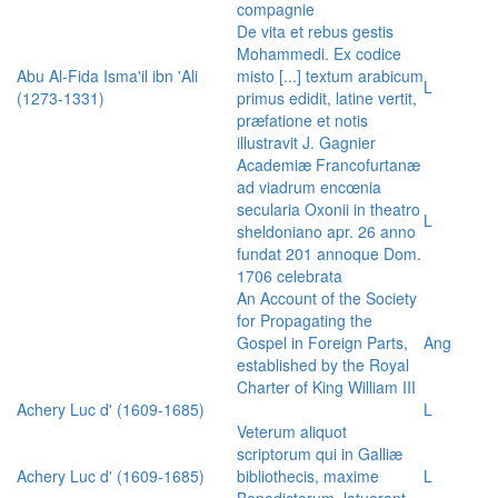
compagnie
De vita et rebus gestis
Mohammedi. Ex codice
Abu Al-Fida Isma'il ibn 'Ali
misto [...] textum arabicum
L
(1273-1331)
primus edidit, latine vertit,
præfatione et notis
illustravit J. Gagnier
Academiæ Francofurtanæ
ad viadrum encœnia
secularia Oxonii in theatro
L
sheldoniano apr. 26 anno
fundat 201 annoque Dom.
1706 celebrata
An Account of the Society
for Propagating the
Gospel in Foreign Parts,
Ang
established by the Royal
Charter of King William III
Achery Luc d' (1609-1685)
L
Veterum aliquot
scriptorum qui in Galliæ
Achery Luc d' (1609-1685)
bibliothecis, maxime
L
Benedictorum, latuerant,