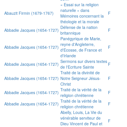
« Essai sur la religion
naturelle » dans
Abauzit Firmin (1679-1767)
F
Mémoires concernant la
théologie et la morale
Défense de la nation
Abbadie Jacques (1654-1727)
F
britannique
Panégyrique de Marie,
reyne d'Angleterre,
Abbadie Jacques (1654-1727)
F
d'Ecosse, de France et
d'Irlande
Sermons sur divers textes
Abbadie Jacques (1654-1727)
F
de l'Ecriture Sainte
Traité de la divinité de
Abbadie Jacques (1654-1727)
Notre Seigneur Jésus-
F
Christ
Traité de la vérité de la
Abbadie Jacques (1654-1727)
F
religion chrétienne
Traité de la vérité de la
Abbadie Jacques (1654-1727)
F
religion chrétienne
Abelly, Louis, La Vie du
vénérable serviteur de
F
Dieu Vincent de Paul et