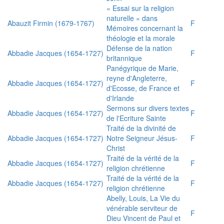
« Essai sur la religion
naturelle » dans
Abauzit Firmin (1679-1767)
F
Mémoires concernant la
théologie et la morale
Défense de la nation
Abbadie Jacques (1654-1727)
F
britannique
Panégyrique de Marie,
reyne d'Angleterre,
Abbadie Jacques (1654-1727)
F
d'Ecosse, de France et
d'Irlande
Sermons sur divers textes
Abbadie Jacques (1654-1727)
F
de l'Ecriture Sainte
Traité de la divinité de
Abbadie Jacques (1654-1727)
Notre Seigneur Jésus-
F
Christ
Traité de la vérité de la
Abbadie Jacques (1654-1727)
F
religion chrétienne
Traité de la vérité de la
Abbadie Jacques (1654-1727)
F
religion chrétienne
Abelly, Louis, La Vie du
vénérable serviteur de
F
Dieu Vincent de Paul et