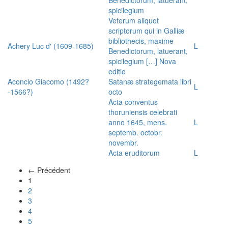
spicilegium
Veterum aliquot
scriptorum qui in Galliæ
bibliothecis, maxime
Achery Luc d' (1609-1685)
L
Benedictorum, latuerant,
spicilegium […] Nova
editio
Aconcio Giacomo (1492?
Satanæ strategemata libri
L
-1566?)
octo
Acta conventus
thoruniensis celebrati
anno 1645, mens.
L
septemb. octobr.
novembr.
Acta eruditorum
L
← Précédent
(actuel)
1
2
3
4
5