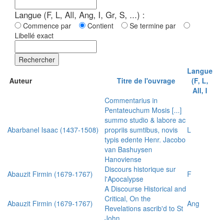
Langue (F, L, All, Ang, I, Gr, S, ...) :
Commence par
Contient
Se termine par
Libellé exact
Rechercher
Langue
Auteur
Titre de l'ouvrage
(F, L,
All, I
Commentarius in
Pentateuchum Mosis [...]
summo studio & labore ac
Abarbanel Isaac (1437-1508)
propriis sumtibus, novis
L
typis edente Henr. Jacobo
van Bashuysen
Hanoviense
Discours historique sur
Abauzit Firmin (1679-1767)
F
l'Apocalypse
A Discourse Historical and
Critical, On the
Abauzit Firmin (1679-1767)
Ang
Revelations ascrib'd to St
John