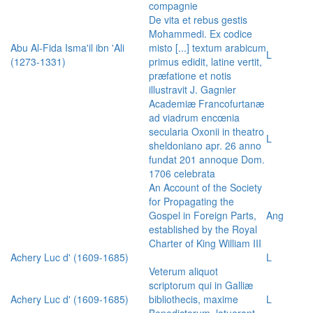
compagnie
De vita et rebus gestis
Mohammedi. Ex codice
Abu Al-Fida Isma'il ibn 'Ali
misto [...] textum arabicum
L
(1273-1331)
primus edidit, latine vertit,
præfatione et notis
illustravit J. Gagnier
Academiæ Francofurtanæ
ad viadrum encœnia
secularia Oxonii in theatro
L
sheldoniano apr. 26 anno
fundat 201 annoque Dom.
1706 celebrata
An Account of the Society
for Propagating the
Gospel in Foreign Parts,
Ang
established by the Royal
Charter of King William III
Achery Luc d' (1609-1685)
L
Veterum aliquot
scriptorum qui in Galliæ
Achery Luc d' (1609-1685)
bibliothecis, maxime
L
Benedictorum, latuerant,