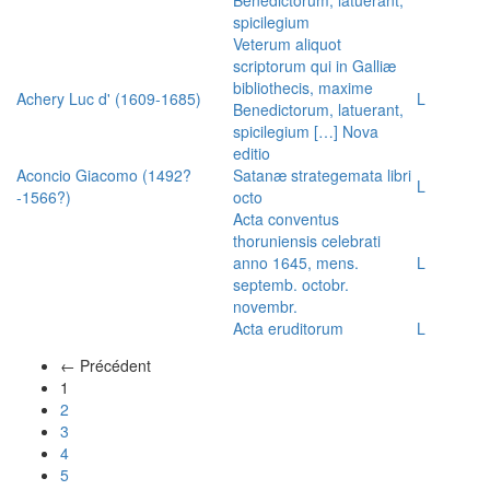
spicilegium
Veterum aliquot
scriptorum qui in Galliæ
bibliothecis, maxime
Achery Luc d' (1609-1685)
L
Benedictorum, latuerant,
spicilegium […] Nova
editio
Aconcio Giacomo (1492?
Satanæ strategemata libri
L
-1566?)
octo
Acta conventus
thoruniensis celebrati
anno 1645, mens.
L
septemb. octobr.
novembr.
Acta eruditorum
L
← Précédent
(actuel)
1
2
3
4
5