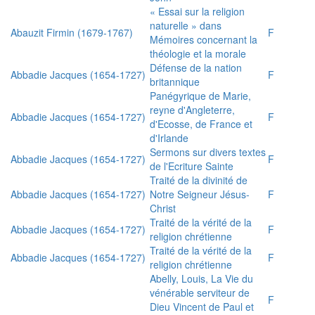
« Essai sur la religion
naturelle » dans
Abauzit Firmin (1679-1767)
F
Mémoires concernant la
théologie et la morale
Défense de la nation
Abbadie Jacques (1654-1727)
F
britannique
Panégyrique de Marie,
reyne d'Angleterre,
Abbadie Jacques (1654-1727)
F
d'Ecosse, de France et
d'Irlande
Sermons sur divers textes
Abbadie Jacques (1654-1727)
F
de l'Ecriture Sainte
Traité de la divinité de
Abbadie Jacques (1654-1727)
Notre Seigneur Jésus-
F
Christ
Traité de la vérité de la
Abbadie Jacques (1654-1727)
F
religion chrétienne
Traité de la vérité de la
Abbadie Jacques (1654-1727)
F
religion chrétienne
Abelly, Louis, La Vie du
vénérable serviteur de
F
Dieu Vincent de Paul et