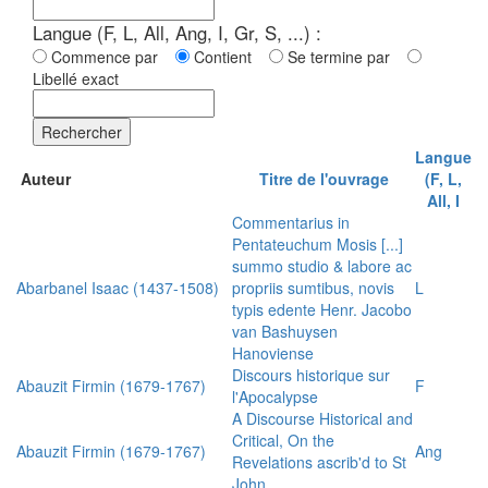
Langue (F, L, All, Ang, I, Gr, S, ...) :
Commence par
Contient
Se termine par
Libellé exact
Rechercher
Langue
Auteur
Titre de l'ouvrage
(F, L,
All, I
Commentarius in
Pentateuchum Mosis [...]
summo studio & labore ac
Abarbanel Isaac (1437-1508)
propriis sumtibus, novis
L
typis edente Henr. Jacobo
van Bashuysen
Hanoviense
Discours historique sur
Abauzit Firmin (1679-1767)
F
l'Apocalypse
A Discourse Historical and
Critical, On the
Abauzit Firmin (1679-1767)
Ang
Revelations ascrib'd to St
John