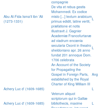
compagnie
De vita et rebus gestis
Mohammedi. Ex codice
Abu Al-Fida Isma'il ibn 'Ali
misto [...] textum arabicum
L
(1273-1331)
primus edidit, latine vertit,
præfatione et notis
illustravit J. Gagnier
Academiæ Francofurtanæ
ad viadrum encœnia
secularia Oxonii in theatro
L
sheldoniano apr. 26 anno
fundat 201 annoque Dom.
1706 celebrata
An Account of the Society
for Propagating the
Gospel in Foreign Parts,
Ang
established by the Royal
Charter of King William III
Achery Luc d' (1609-1685)
L
Veterum aliquot
scriptorum qui in Galliæ
Achery Luc d' (1609-1685)
bibliothecis, maxime
L
Benedictorum, latuerant,