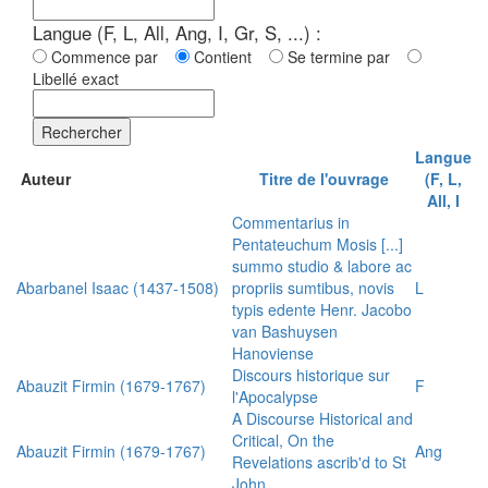
Langue (F, L, All, Ang, I, Gr, S, ...) :
Commence par
Contient
Se termine par
Libellé exact
Rechercher
Langue
Auteur
Titre de l'ouvrage
(F, L,
All, I
Commentarius in
Pentateuchum Mosis [...]
summo studio & labore ac
Abarbanel Isaac (1437-1508)
propriis sumtibus, novis
L
typis edente Henr. Jacobo
van Bashuysen
Hanoviense
Discours historique sur
Abauzit Firmin (1679-1767)
F
l'Apocalypse
A Discourse Historical and
Critical, On the
Abauzit Firmin (1679-1767)
Ang
Revelations ascrib'd to St
John