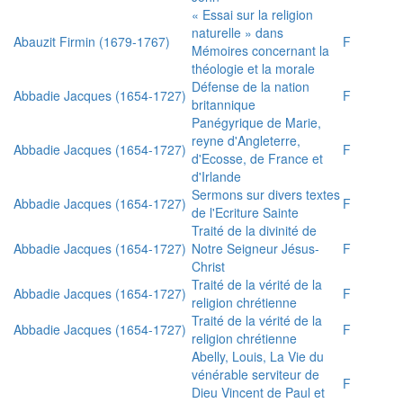
« Essai sur la religion
naturelle » dans
Abauzit Firmin (1679-1767)
F
Mémoires concernant la
théologie et la morale
Défense de la nation
Abbadie Jacques (1654-1727)
F
britannique
Panégyrique de Marie,
reyne d'Angleterre,
Abbadie Jacques (1654-1727)
F
d'Ecosse, de France et
d'Irlande
Sermons sur divers textes
Abbadie Jacques (1654-1727)
F
de l'Ecriture Sainte
Traité de la divinité de
Abbadie Jacques (1654-1727)
Notre Seigneur Jésus-
F
Christ
Traité de la vérité de la
Abbadie Jacques (1654-1727)
F
religion chrétienne
Traité de la vérité de la
Abbadie Jacques (1654-1727)
F
religion chrétienne
Abelly, Louis, La Vie du
vénérable serviteur de
F
Dieu Vincent de Paul et