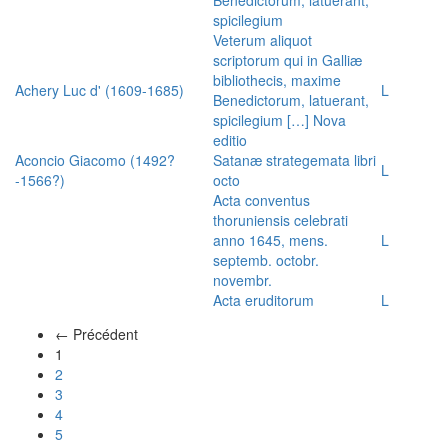
spicilegium
Veterum aliquot
scriptorum qui in Galliæ
bibliothecis, maxime
Achery Luc d' (1609-1685)
L
Benedictorum, latuerant,
spicilegium […] Nova
editio
Aconcio Giacomo (1492?
Satanæ strategemata libri
L
-1566?)
octo
Acta conventus
thoruniensis celebrati
anno 1645, mens.
L
septemb. octobr.
novembr.
Acta eruditorum
L
← Précédent
(actuel)
1
2
3
4
5