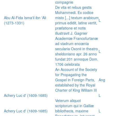
compagnie
De vita et rebus gestis
Mohammedi. Ex codice
Abu Al-Fida Isma'il ibn 'Ali
misto [...] textum arabicum
L
(1273-1331)
primus edidit, latine vertit,
præfatione et notis
illustravit J. Gagnier
Academiæ Francofurtanæ
ad viadrum encœnia
secularia Oxonii in theatro
L
sheldoniano apr. 26 anno
fundat 201 annoque Dom.
1706 celebrata
An Account of the Society
for Propagating the
Gospel in Foreign Parts,
Ang
established by the Royal
Charter of King William III
Achery Luc d' (1609-1685)
L
Veterum aliquot
scriptorum qui in Galliæ
Achery Luc d' (1609-1685)
bibliothecis, maxime
L
Benedictorum, latuerant,