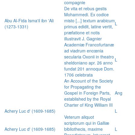
compagnie
De vita et rebus gestis
Mohammedi. Ex codice
Abu Al-Fida Isma'il ibn 'Ali
misto [...] textum arabicum
L
(1273-1331)
primus edidit, latine vertit,
præfatione et notis
illustravit J. Gagnier
Academiæ Francofurtanæ
ad viadrum encœnia
secularia Oxonii in theatro
L
sheldoniano apr. 26 anno
fundat 201 annoque Dom.
1706 celebrata
An Account of the Society
for Propagating the
Gospel in Foreign Parts,
Ang
established by the Royal
Charter of King William III
Achery Luc d' (1609-1685)
L
Veterum aliquot
scriptorum qui in Galliæ
Achery Luc d' (1609-1685)
bibliothecis, maxime
L
Benedictorum, latuerant,