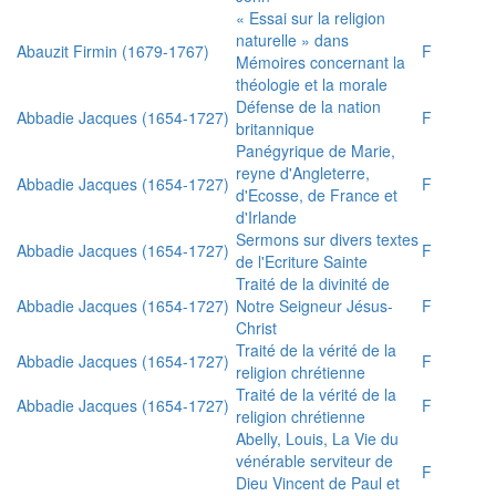
« Essai sur la religion
naturelle » dans
Abauzit Firmin (1679-1767)
F
Mémoires concernant la
théologie et la morale
Défense de la nation
Abbadie Jacques (1654-1727)
F
britannique
Panégyrique de Marie,
reyne d'Angleterre,
Abbadie Jacques (1654-1727)
F
d'Ecosse, de France et
d'Irlande
Sermons sur divers textes
Abbadie Jacques (1654-1727)
F
de l'Ecriture Sainte
Traité de la divinité de
Abbadie Jacques (1654-1727)
Notre Seigneur Jésus-
F
Christ
Traité de la vérité de la
Abbadie Jacques (1654-1727)
F
religion chrétienne
Traité de la vérité de la
Abbadie Jacques (1654-1727)
F
religion chrétienne
Abelly, Louis, La Vie du
vénérable serviteur de
F
Dieu Vincent de Paul et