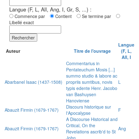
Langue (F, L, All, Ang, I, Gr, S, ...) :
Commence par
Contient
Se termine par
Libellé exact
Rechercher
Langue
Auteur
Titre de l'ouvrage
(F, L,
All, I
Commentarius in
Pentateuchum Mosis [...]
summo studio & labore ac
Abarbanel Isaac (1437-1508)
propriis sumtibus, novis
L
typis edente Henr. Jacobo
van Bashuysen
Hanoviense
Discours historique sur
Abauzit Firmin (1679-1767)
F
l'Apocalypse
A Discourse Historical and
Critical, On the
Abauzit Firmin (1679-1767)
Ang
Revelations ascrib'd to St
John