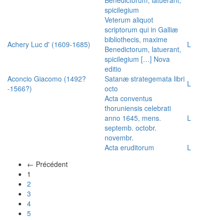
spicilegium
Veterum aliquot
scriptorum qui in Galliæ
bibliothecis, maxime
Achery Luc d' (1609-1685)
L
Benedictorum, latuerant,
spicilegium […] Nova
editio
Aconcio Giacomo (1492?
Satanæ strategemata libri
L
-1566?)
octo
Acta conventus
thoruniensis celebrati
anno 1645, mens.
L
septemb. octobr.
novembr.
Acta eruditorum
L
← Précédent
(actuel)
1
2
3
4
5