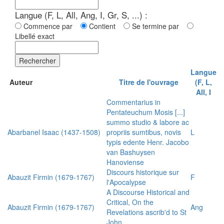
Langue (F, L, All, Ang, I, Gr, S, ...) :
Commence par
Contient
Se termine par
Libellé exact
Rechercher
Langue
Auteur
Titre de l'ouvrage
(F, L,
All, I
Commentarius in
Pentateuchum Mosis [...]
summo studio & labore ac
Abarbanel Isaac (1437-1508)
propriis sumtibus, novis
L
typis edente Henr. Jacobo
van Bashuysen
Hanoviense
Discours historique sur
Abauzit Firmin (1679-1767)
F
l'Apocalypse
A Discourse Historical and
Critical, On the
Abauzit Firmin (1679-1767)
Ang
Revelations ascrib'd to St
John