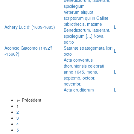
spicilegium
Veterum aliquot
scriptorum qui in Galliæ
bibliothecis, maxime
Achery Luc d' (1609-1685)
L
Benedictorum, latuerant,
spicilegium […] Nova
editio
Aconcio Giacomo (1492?
Satanæ strategemata libri
L
-1566?)
octo
Acta conventus
thoruniensis celebrati
anno 1645, mens.
L
septemb. octobr.
novembr.
Acta eruditorum
L
← Précédent
(actuel)
1
2
3
4
5