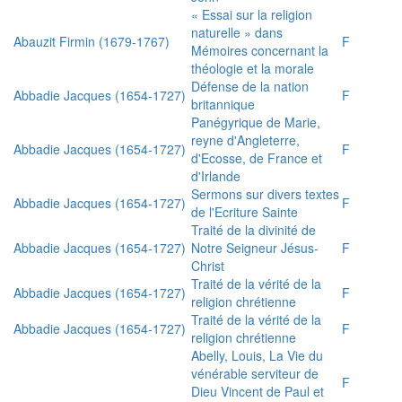
« Essai sur la religion
naturelle » dans
Abauzit Firmin (1679-1767)
F
Mémoires concernant la
théologie et la morale
Défense de la nation
Abbadie Jacques (1654-1727)
F
britannique
Panégyrique de Marie,
reyne d'Angleterre,
Abbadie Jacques (1654-1727)
F
d'Ecosse, de France et
d'Irlande
Sermons sur divers textes
Abbadie Jacques (1654-1727)
F
de l'Ecriture Sainte
Traité de la divinité de
Abbadie Jacques (1654-1727)
Notre Seigneur Jésus-
F
Christ
Traité de la vérité de la
Abbadie Jacques (1654-1727)
F
religion chrétienne
Traité de la vérité de la
Abbadie Jacques (1654-1727)
F
religion chrétienne
Abelly, Louis, La Vie du
vénérable serviteur de
F
Dieu Vincent de Paul et