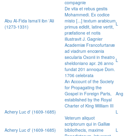
compagnie
De vita et rebus gestis
Mohammedi. Ex codice
Abu Al-Fida Isma'il ibn 'Ali
misto [...] textum arabicum
L
(1273-1331)
primus edidit, latine vertit,
præfatione et notis
illustravit J. Gagnier
Academiæ Francofurtanæ
ad viadrum encœnia
secularia Oxonii in theatro
L
sheldoniano apr. 26 anno
fundat 201 annoque Dom.
1706 celebrata
An Account of the Society
for Propagating the
Gospel in Foreign Parts,
Ang
established by the Royal
Charter of King William III
Achery Luc d' (1609-1685)
L
Veterum aliquot
scriptorum qui in Galliæ
Achery Luc d' (1609-1685)
bibliothecis, maxime
L
Benedictorum, latuerant,