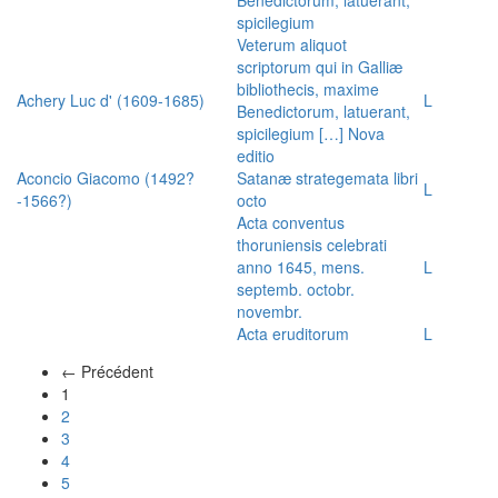
spicilegium
Veterum aliquot
scriptorum qui in Galliæ
bibliothecis, maxime
Achery Luc d' (1609-1685)
L
Benedictorum, latuerant,
spicilegium […] Nova
editio
Aconcio Giacomo (1492?
Satanæ strategemata libri
L
-1566?)
octo
Acta conventus
thoruniensis celebrati
anno 1645, mens.
L
septemb. octobr.
novembr.
Acta eruditorum
L
← Précédent
(actuel)
1
2
3
4
5