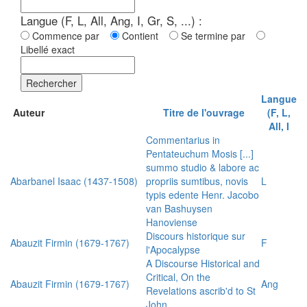
Langue (F, L, All, Ang, I, Gr, S, ...) :
Commence par
Contient
Se termine par
Libellé exact
Rechercher
Langue
Auteur
Titre de l'ouvrage
(F, L,
All, I
Commentarius in
Pentateuchum Mosis [...]
summo studio & labore ac
Abarbanel Isaac (1437-1508)
propriis sumtibus, novis
L
typis edente Henr. Jacobo
van Bashuysen
Hanoviense
Discours historique sur
Abauzit Firmin (1679-1767)
F
l'Apocalypse
A Discourse Historical and
Critical, On the
Abauzit Firmin (1679-1767)
Ang
Revelations ascrib'd to St
John