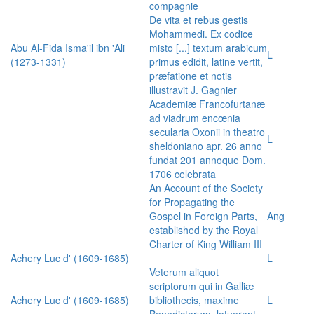
compagnie
De vita et rebus gestis
Mohammedi. Ex codice
Abu Al-Fida Isma'il ibn 'Ali
misto [...] textum arabicum
L
(1273-1331)
primus edidit, latine vertit,
præfatione et notis
illustravit J. Gagnier
Academiæ Francofurtanæ
ad viadrum encœnia
secularia Oxonii in theatro
L
sheldoniano apr. 26 anno
fundat 201 annoque Dom.
1706 celebrata
An Account of the Society
for Propagating the
Gospel in Foreign Parts,
Ang
established by the Royal
Charter of King William III
Achery Luc d' (1609-1685)
L
Veterum aliquot
scriptorum qui in Galliæ
Achery Luc d' (1609-1685)
bibliothecis, maxime
L
Benedictorum, latuerant,