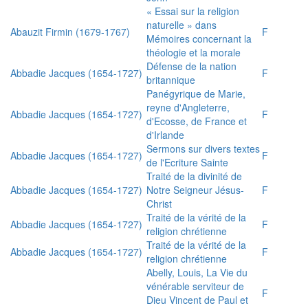
« Essai sur la religion
naturelle » dans
Abauzit Firmin (1679-1767)
F
Mémoires concernant la
théologie et la morale
Défense de la nation
Abbadie Jacques (1654-1727)
F
britannique
Panégyrique de Marie,
reyne d'Angleterre,
Abbadie Jacques (1654-1727)
F
d'Ecosse, de France et
d'Irlande
Sermons sur divers textes
Abbadie Jacques (1654-1727)
F
de l'Ecriture Sainte
Traité de la divinité de
Abbadie Jacques (1654-1727)
Notre Seigneur Jésus-
F
Christ
Traité de la vérité de la
Abbadie Jacques (1654-1727)
F
religion chrétienne
Traité de la vérité de la
Abbadie Jacques (1654-1727)
F
religion chrétienne
Abelly, Louis, La Vie du
vénérable serviteur de
F
Dieu Vincent de Paul et